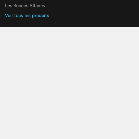
Les Bonnes Affaires
Voir tous les produits
Informations
Actualités & Conseils
Livraison
Conditions générales de vente
Mentions légales
Politique de confidentialité
Droit de rétractation
Espace Pro
Contact
Nous contacter