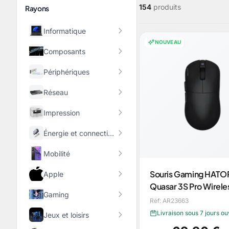
154
produits
Rayons
Informatique
NOUVEAU
Composants
Périphériques
Réseau
Impression
Énergie et connectique
Mobilité
Souris Gaming HATO
Apple
Quasar 3S Pro Wirele
Gaming
Réf: AR23663
Livraison sous 7 jours o
Jeux et loisirs