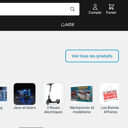
Compte
Panier
AIDE
Tout voir
Voir tous les produits
EAU
ACCESSOIRES INFORMATIQUE
Graveurs
que
Claviers, Souris, Tapis
Voir plus
on
ng
Jeux et loisirs
2 Roues
Warhammer et
Les Bonnes
électriques
modélisme
Affaires