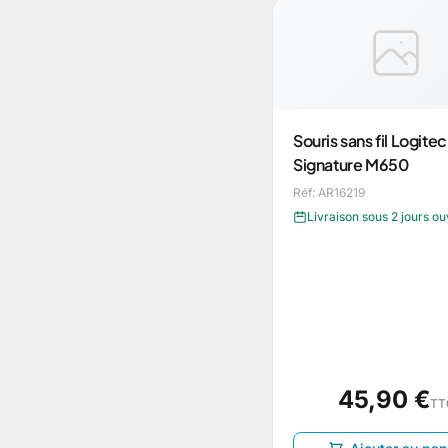
Souris sans fil Logite
Signature M650
Réf: AR16219
Livraison sous 2 jours o
45,90 €
TT