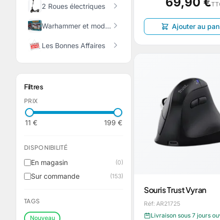
69,90 €
TT
2 Roues électriques
Warhammer et modélisme
Ajouter au pan
Les Bonnes Affaires
Filtres
PRIX
11 €
199 €
DISPONIBILITÉ
En magasin
(0)
Sur commande
(153)
Souris Trust Vyran
TAGS
Réf: AR21725
Livraison sous 7 jours o
Nouveau