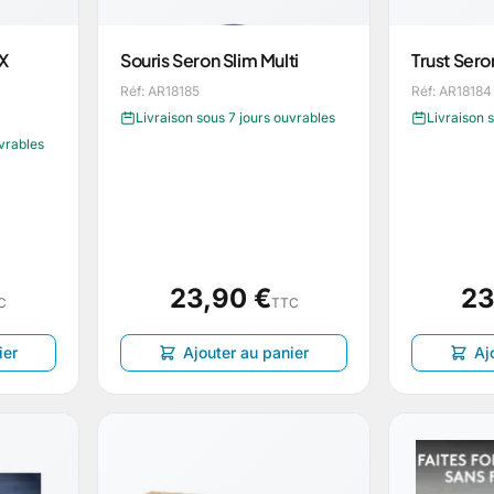
X
Souris Seron Slim Multi
Trust Seron
Réf: AR18185
Réf: AR18184
Livraison sous 7 jours ouvrables
Livraison 
uvrables
23,90 €
23
C
TTC
ier
Ajouter au panier
Aj