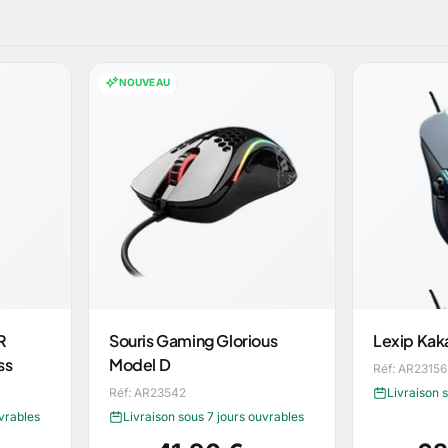
NOUVEAU
R
Souris Gaming Glorious
Lexip Kak
ss
Model D
Réf: AR23156
Réf: AR23542
Livraison 
uvrables
Livraison sous 7 jours ouvrables