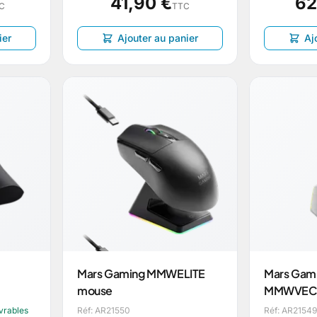
41,90 €
62
C
TTC
ier
Ajouter au panier
Aj
Mars Gaming MMWELITE
Mars Gam
mouse
MMWVEC
uvrables
Réf: AR21550
Réf: AR21549