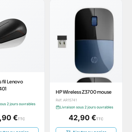
s fil Lenovo
401
HP Wireless Z3700 mouse
Réf: AR15741
sous 2 jours ouvrables
Livraison sous 2 jours ouvrables
,90 €
42,90 €
TTC
TTC