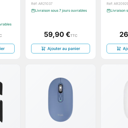
Réf: AR21037
Réf: AR2092
Livraison sous 7 jours ouvrables
Livraison 
uvrables
59,90 €
26
C
TTC
ier
Ajouter au panier
Aj