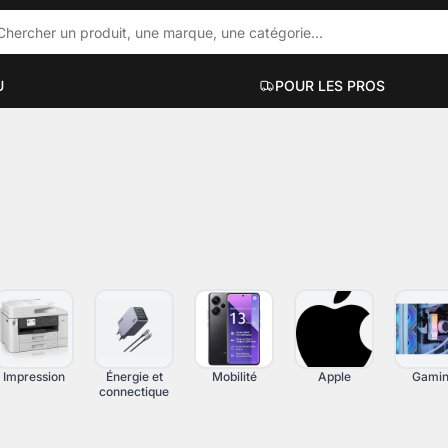
U
POUR LES PROS
ACCESSOIRES PC PORTABLES
PC DE BUR
ue
Hubs et docks
Mini PC
Sacs et sacoches
PC bureauti
Supports et accessoires
PC gaming
Filtres de confidentialité
PC workstati
Voir plus
Voir plus
Impression
Énergie et
Mobilité
Apple
Gami
connectique
UT-EN-UN