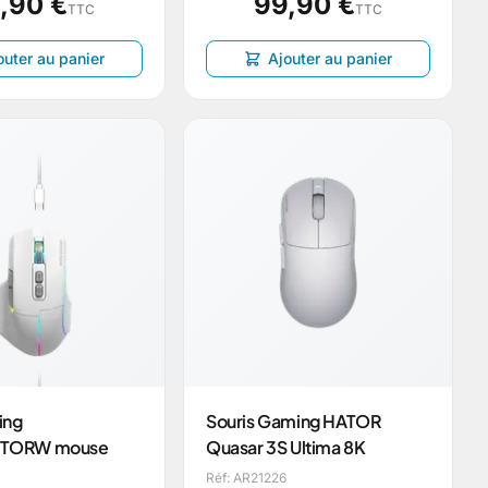
,90 €
99,90 €
TTC
TTC
outer au panier
Ajouter au panier
ing
Souris Gaming HATOR
TORW mouse
Quasar 3S Ultima 8K
Réf: AR21226