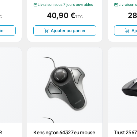
Livraison sous 7 jours ouvrables
Livraison 
40,90 €
28
C
TTC
ier
Ajouter au panier
Aj
R
Kensington 64327eu mouse
Trust 256