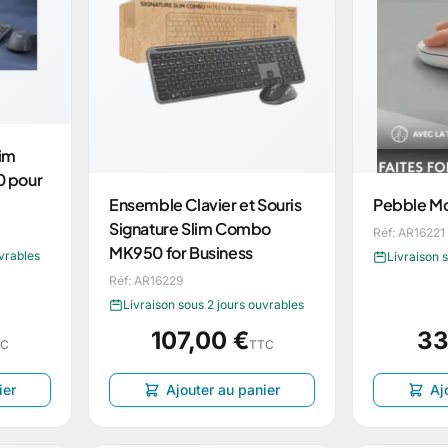
lim
 pour
Ensemble Clavier et Souris
Pebble M
Signature Slim Combo
Réf: AR16221
MK950 for Business
uvrables
Livraison 
Réf: AR16229
Livraison sous 2 jours ouvrables
107,00 €
33
TC
TTC
ier
Ajouter au panier
Aj