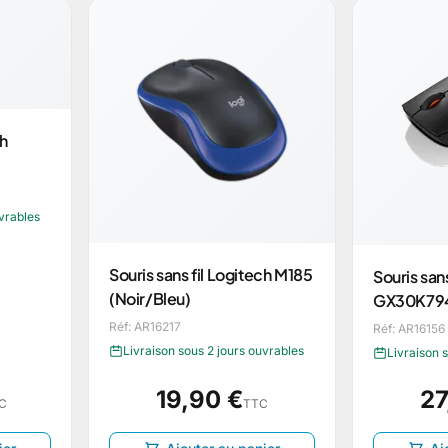
ch
uvrables
Souris sans fil Logitech M185
Souris san
(Noir/Bleu)
GX30K79
Réf: AR16217
Réf: AR16156
Livraison sous 2 jours ouvrables
Livraison 
19,90 €
27
C
TTC