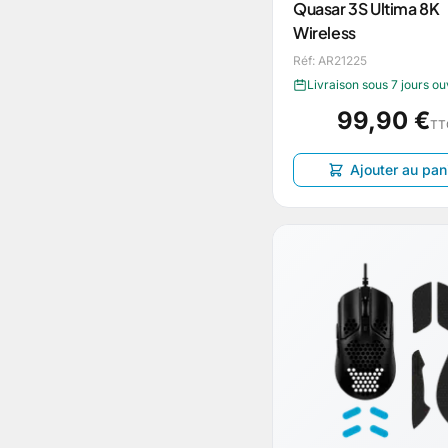
Quasar 3S Ultima 8K
Wireless
Réf: AR21225
Livraison sous 7 jours o
99,90 €
TT
Ajouter au pan