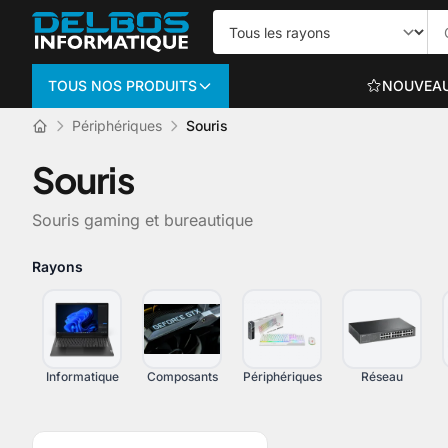
TOUS NOS PRODUITS
NOUVEA
Périphériques
Souris
Informatique
Souris
PC PORTABLES
Souris gaming et bureautique
Portables bureautiq
Portables gaming
Rayons
Voir plus
Informatique
Composants
Périphériques
Réseau
ORDINATEURS TO