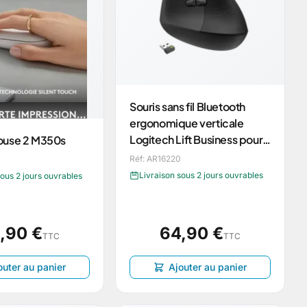
Souris sans fil Bluetooth
ergonomique verticale
Logitech Lift Business pour
ouse 2 M350s
droitier (Noir)
Réf: AR16220
Livraison sous 2 jours ouvrables
sous 2 jours ouvrables
,90 €
64,90 €
TTC
TTC
outer au panier
Ajouter au panier