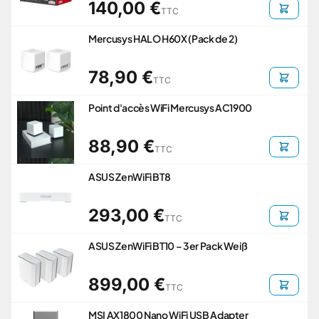
140,00 €
TTC
Mercusys HALO H60X (Pack de 2)
78,90 €
TTC
Point d'accès WiFi Mercusys AC1900
88,90 €
TTC
ASUS ZenWiFi BT8
293,00 €
TTC
ASUS ZenWiFi BT10 – 3er Pack Weiß
899,00 €
TTC
MSI AX1800 Nano WiFi USB Adapter