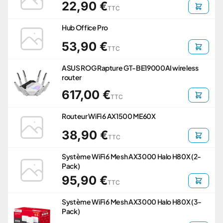
22,90 €
TTC
Hub Office Pro
53,90 €
TTC
ASUS ROG Rapture GT-BE19000AI wireless
router
617,00 €
TTC
Routeur WiFi 6 AX1500 ME60X
38,90 €
TTC
Système WiFi 6 Mesh AX3000 Halo H80X (2-
Pack)
95,90 €
TTC
Système WiFi 6 Mesh AX3000 Halo H80X (3-
Pack)