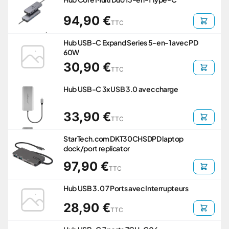
94,90 €
TTC
Hub USB-C Expand Series 5-en-1 avec PD
60W
30,90 €
TTC
Hub USB-C 3x USB 3.0 avec charge
33,90 €
TTC
StarTech.com DKT30CHSDPD laptop
dock/port replicator
97,90 €
TTC
Hub USB 3.0 7 Ports avec Interrupteurs
28,90 €
TTC