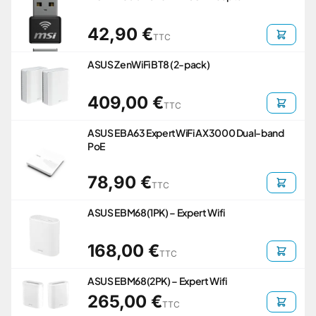
42,90 €
TTC
ASUS ZenWiFi BT8 (2-pack)
409,00 €
TTC
ASUS EBA63 ExpertWiFi AX3000 Dual-band
PoE
78,90 €
TTC
ASUS EBM68(1PK) – Expert Wifi
168,00 €
TTC
ASUS EBM68(2PK) – Expert Wifi
265,00 €
TTC