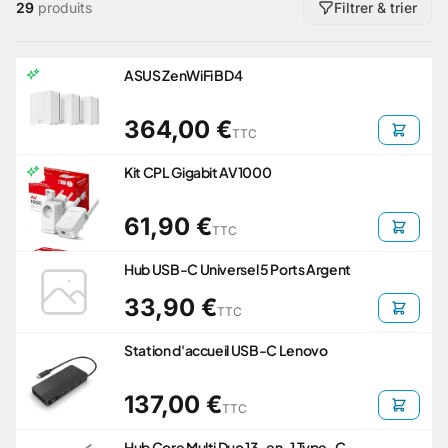
29
produits
Filtrer & trier
ASUS ZenWiFi BD4
364,00 €
TTC
Kit CPL Gigabit AV1000
61,90 €
TTC
Hub USB-C Universel 5 Ports Argent
33,90 €
TTC
Station d'accueil USB-C Lenovo
137,00 €
TTC
Hub Core Multi Duo 13-en-1 Type-C