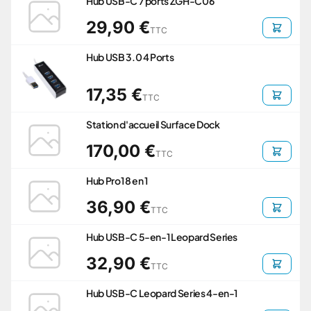
Hub USB-C 7 ports ZGH-C06
29,90 €
TTC
Hub USB 3.0 4 Ports
17,35 €
TTC
Station d'accueil Surface Dock
170,00 €
TTC
Hub Pro1 8 en 1
36,90 €
TTC
Hub USB-C 5-en-1 Leopard Series
32,90 €
TTC
Hub USB-C Leopard Series 4-en-1