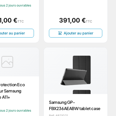
sous 2 jours ouvrables
1,00 €
391,00 €
TTC
TTC
outer au panier
Ajouter au panier
rotection Eco
our Samsung
b A11+
Samsung GP-
FBX236AEABW tablet case
sous 2 jours ouvrables
Réf: AR21021