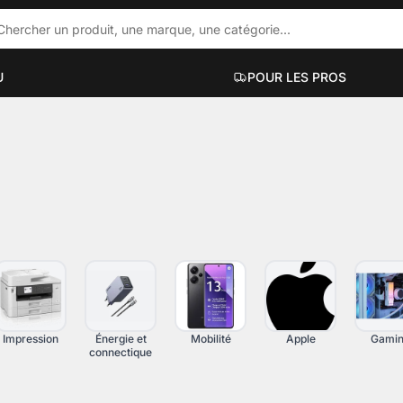
U
POUR LES PROS
ACCESSOIRES PC PORTABLES
PC DE BUR
ue
Hubs et docks
Mini PC
Sacs et sacoches
PC bureauti
Supports et accessoires
PC gaming
Filtres de confidentialité
PC workstati
Voir plus
Voir plus
Impression
Énergie et
Mobilité
Apple
Gami
connectique
UT-EN-UN