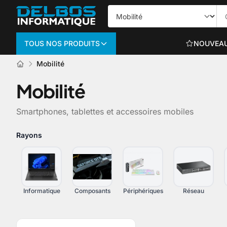
TOUS NOS PRODUITS
NOUVEA
Mobilité
Informatique
Mobilité
PC PORTABLES
Smartphones, tablettes et accessoires mobiles
Portables bureautiq
Portables gaming
Rayons
Voir plus
Informatique
Composants
Périphériques
Réseau
ORDINATEURS TO