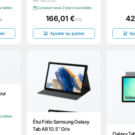
Réf: AR22520
uvrables
Livraison sous 2 jours ouvrables
166,01 €
42
TC
TTC
ier
Ajouter au panier
Aj
our
uvrables
Étui Folio Samsung Galaxy
Tab A8 10.5" Gris
Galaxy Ta