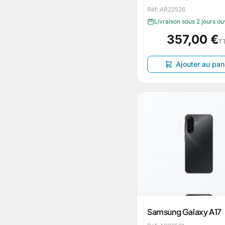
Réf: AR22526
Livraison sous 2 jours o
357,00 €
T
Ajouter au pan
Samsung Galaxy A17