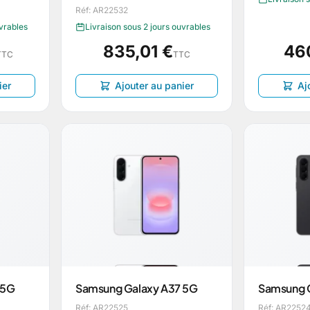
Réf: AR22532
uvrables
Livraison sous 2 jours ouvrables
835,01 €
46
TTC
TTC
ier
Ajouter au panier
Aj
 5G
Samsung Galaxy A37 5G
Samsung 
Réf: AR22525
Réf: AR2252