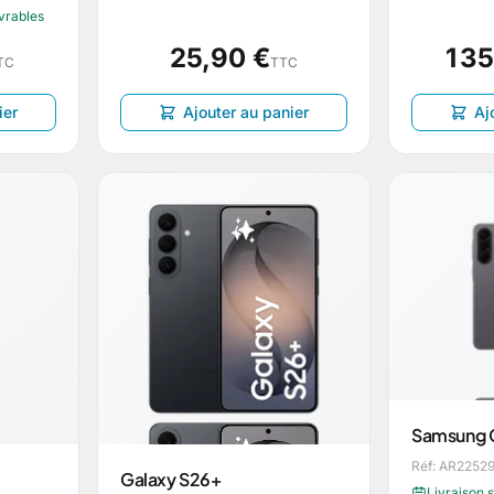
uvrables
25,90 €
1 3
TC
TTC
ier
Ajouter au panier
Aj
Samsung 
Réf: AR2252
Galaxy S26+
Livraison 