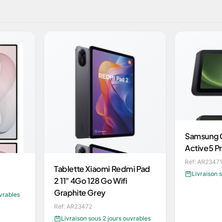
Samsung G
Active5 
Réf: AR23471
Tablette Xiaomi Redmi Pad
Livraison 
2 11" 4Go 128 Go Wifi
Graphite Grey
uvrables
Réf: AR23472
Livraison sous 2 jours ouvrables