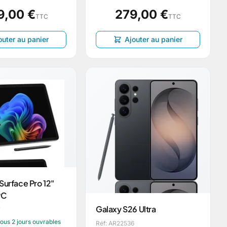
9,00 €
279,00 €
TTC
TTC
outer au panier
Ajouter au panier
Surface Pro 12"
PC
Galaxy S26 Ultra
7
sous 2 jours ouvrables
Réf: AR22536