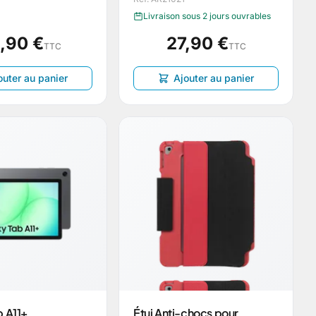
Livraison sous 2 jours ouvrables
,90 €
27,90 €
TTC
TTC
outer au panier
Ajouter au panier
b A11+
Étui Anti-chocs pour