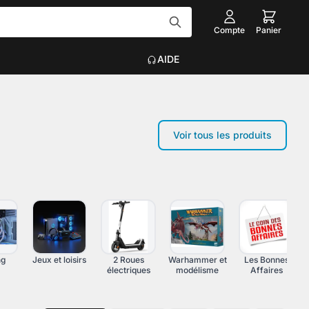
Compte
Panier
AIDE
Tout voir
Voir tous les produits
EAU
ACCESSOIRES INFORMATIQUE
Graveurs
que
Claviers, Souris, Tapis
Voir plus
on
ng
Jeux et loisirs
2 Roues
Warhammer et
Les Bonnes
électriques
modélisme
Affaires