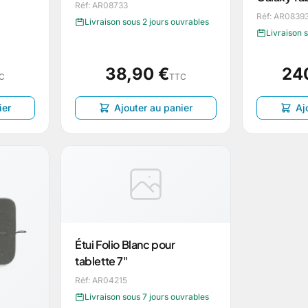
Réf: AR08733
Réf: AR0839
Livraison sous 2 jours ouvrables
Livraison 
38,90 €
24
C
TTC
ier
Ajouter au panier
Aj
Étui Folio Blanc pour
tablette 7"
Réf: AR04215
Livraison sous 7 jours ouvrables