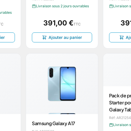
Livraison sous 2 jours ouvrables
Livraison 
uvrables
391,00 €
39
TC
TTC
ier
Ajouter au panier
Aj
Pack de p
Starter p
Galaxy Ta
Réf: AR21254
Samsung Galaxy A17
Livraison 