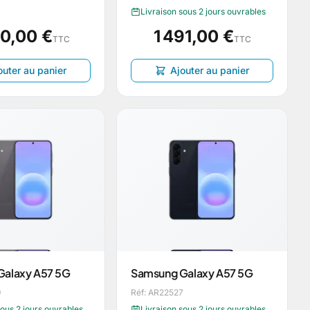
Livraison sous 2 jours ouvrables
50,00 €
1 491,00 €
TTC
TTC
outer au panier
Ajouter au panier
Galaxy A57 5G
Samsung Galaxy A57 5G
9
Réf: AR22527
sous 2 jours ouvrables
Livraison sous 2 jours ouvrables