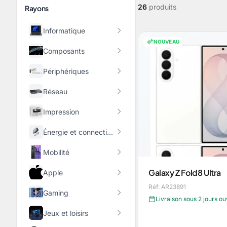
26
produits
Rayons
Informatique
NOUVEAU
Composants
Périphériques
Réseau
Impression
Énergie et connectique
Mobilité
Galaxy Z Fold8 Ultra
Apple
Réf: AR23891
Gaming
Livraison sous 2 jours o
Jeux et loisirs