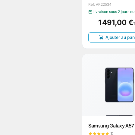
Réf: AR22534
Livraison sous 2 jours o
1 491,00 €
Ajouter au pan
Samsung Galaxy A57
(1)