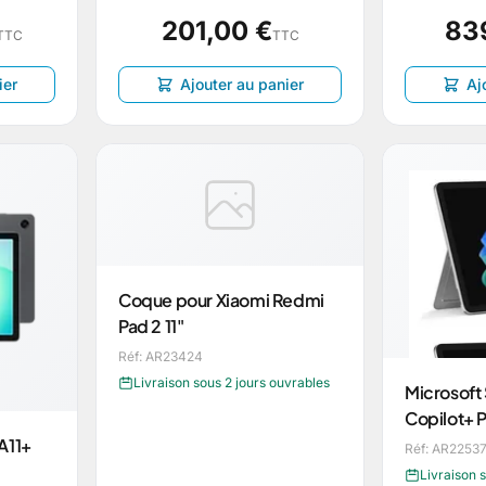
201,00 €
83
TTC
TTC
ier
Ajouter au panier
Aj
Coque pour Xiaomi Redmi
Pad 2 11"
Réf: AR23424
Livraison sous 2 jours ouvrables
Microsoft 
Copilot+ 
A11+
Réf: AR2253
Livraison 