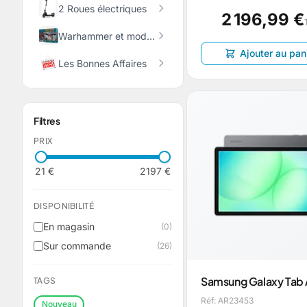
2 Roues électriques
2 196,99 €
Warhammer et modélisme
Ajouter au pan
Les Bonnes Affaires
Filtres
PRIX
21 €
2197 €
DISPONIBILITÉ
En magasin
(0)
Sur commande
(26)
Samsung Galaxy Tab 
TAGS
Réf: AR23453
Nouveau