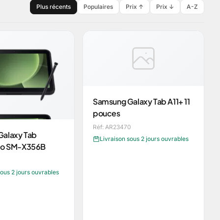
Plus récents
Populaires
Prix ↑
Prix ↓
A-Z
Samsung Galaxy Tab A11+ 11
pouces
Réf: AR23470
alaxy Tab
Livraison sous 2 jours ouvrables
Pro SM-X356B
sous 2 jours ouvrables