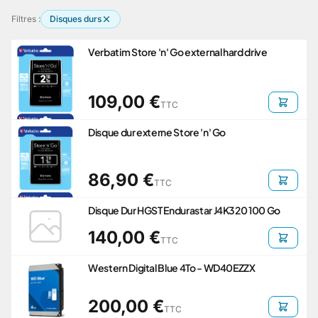
Filtres :
Disques durs
Verbatim Store 'n' Go external hard drive
109,00 €
TTC
Disque dur externe Store 'n' Go
86,90 €
TTC
Disque Dur HGST Endurastar J4K320 100 Go
140,00 €
TTC
Western Digital Blue 4To - WD40EZZX
200,00 €
TTC