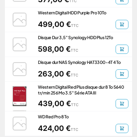
TTC
Western Digital HDD Purple Pro 10To
499,00 €
TTC
Disque Dur 3,5" Synology HDD Plus 12To
598,00 €
TTC
Disque dur NAS Synology HAT3300-4T 4 To
263,00 €
TTC
Western Digital Red Plus disque dur 8 To 5640
tr/min 256 Mo 3.5" Série ATA III
439,00 €
TTC
WD Red Pro 8 To
424,00 €
TTC