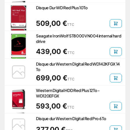
Disque Dur WD Red Plus 10To
509,00 €
TTC
Seagate IronWolf ST8000VN004 internal hard
drive
439,00 €
TTC
Disque dur Western Digital Red WD142KFGX 14
To
699,00 €
TTC
Western Digital HDD Red Plus 12To -
WD120EFGX
593,00 €
TTC
Disque dur Western Digital Red Pro 6 To
377,00 €