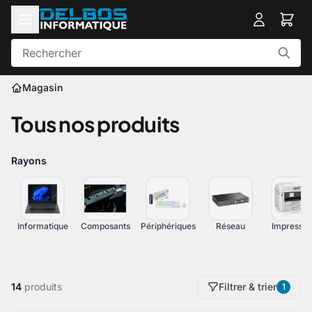
Magasin
Tous nos produits
Rayons
Informatique
Composants
Périphériques
Réseau
Impressio
14
produits
Filtrer & trier
1