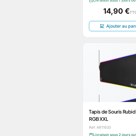
Livraison sous 7 jours o
14,90 €
TT
Ajouter au pan
Tapis de Souris Rubi
RGB XXL
Réf: AR11630
Livraison sous 2 jours o