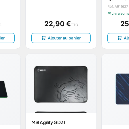
Réf: AR11627
Livraison 
22,90 €
25
C
TTC
ier
Ajouter au panier
Aj
MSI Agility GD21