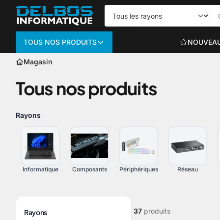
TOUS NOS PRODUITS
NOUVEA
Magasin
Informatique
Tous nos produits
PC PORTABLES
Portables bureautiq
Rayons
Portables gaming
Voir plus
Informatique
Composants
Périphériques
Réseau
ORDINATEURS TO
37
produits
Rayons