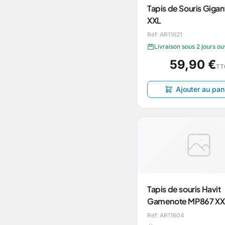
Tapis de Souris Gigan
XXL
Réf: AR11621
Livraison sous 2 jours o
59,90 €
TT
Ajouter au pan
Tapis de souris Havit
Gamenote MP867 XX
Réf: AR11604