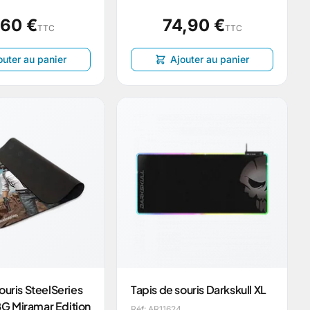
,60 €
74,90 €
TTC
TTC
outer au panier
Ajouter au panier
ouris SteelSeries
Tapis de souris Darkskull XL
 Miramar Edition
Réf: AR11624