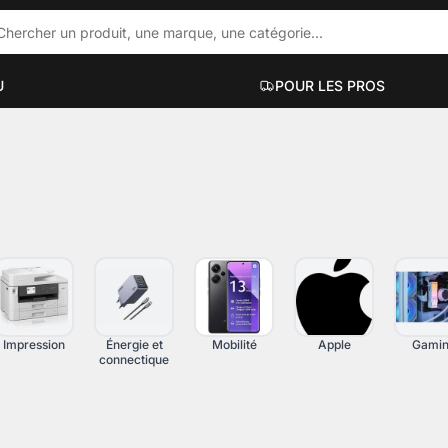
U
POUR LES PROS
ACCESSOIRES PC PORTABLES
PC DE BUR
ue
Hubs et docks
Mini PC
Sacs et sacoches
PC bureauti
Supports et accessoires
PC gaming
Filtres de confidentialité
PC workstati
Voir plus
Voir plus
Impression
Énergie et
Mobilité
Apple
Gami
connectique
UT-EN-UN