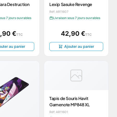
ara Destruction
Lexip Sasuke Revenge
Réf: AR11607
sous 7 jours ouvrables
Livraison sous 7 jours ouvrables
,90 €
42,90 €
TTC
TTC
outer au panier
Ajouter au panier
Tapis de Souris Havit
Gamenote MP848 XL
Réf: AR11601