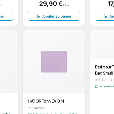
29,90 €
17
C
TTC
ier
Ajouter au panier
Aj
Etui pour 
Bag Small
Réf: AR1504
Livraison 
HATOR Tonn EVO M
Réf: AR20550