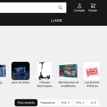
Compte
Panier
AIDE
Tout voir
EAU
ACCESSOIRES INFORMATIQUE
Graveurs
que
Claviers, Souris, Tapis
Voir plus
on
ng
Jeux et loisirs
2 Roues
Warhammer et
Les Bonnes
électriques
modélisme
Affaires
Plus récents
Populaires
Prix ↑
Prix ↓
A-Z