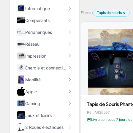
Informatique
Filtres :
Tapis de souris
Composants
Périphériques
Réseau
Impression
Énergie et connectique
Mobilité
Apple
Gaming
Tapis de Souris Phan
Réf: AR20557
Jeux et loisirs
Livraison sous 7 jours o
2 Roues électriques