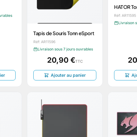
HATOR To
Réf: AR11595
uvrables
Livraison 
Tapis de Souris Tonn eSport
Réf: AR11596
Livraison sous 7 jours ouvrables
20,90 €
20
TTC
ier
Ajouter au panier
Aj