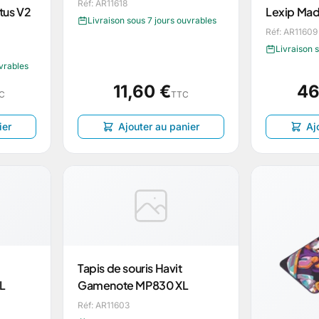
Réf: AR11618
tus V2
Lexip Mad
Livraison sous 7 jours ouvrables
Réf: AR11609
Livraison 
uvrables
11,60 €
46
C
TTC
ier
Ajouter au panier
Aj
Tapis de souris Havit
L
Gamenote MP830 XL
Réf: AR11603