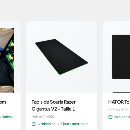
tom
Tapis de Souris Razer
HATOR To
Gigantus V2 - Taille L
Réf: AR2055
uvrables
Réf: AR20555
Livraison 
Livraison sous 2 jours ouvrables