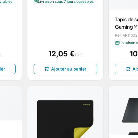
uvrables
Livraison sous 7 jours ouvrables
Tapis de s
Gaming M
Réf: AR11602
Livraison 
12,05 €
10
C
TTC
ier
Ajouter au panier
Aj