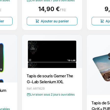
uvrables
Livraison sous 7 jours ouvrables
14,90 €
9
C
TTC
ier
Ajouter au panier
Aj
Tapis de souris Gamer The
G-Lab Selenium XXL
Réf: AR11629
dium
Livraison sous 2 jours ouvrables
Tapis de S
QcK+ PUBG
uvrables