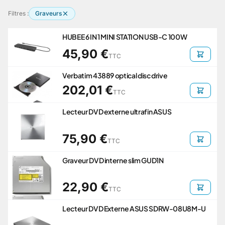
Filtres :
Graveurs
HUBEE 6 IN 1 MINI STATION USB-C 100W
45,90 €
TTC
Verbatim 43889 optical disc drive
202,01 €
TTC
Lecteur DVD externe ultrafin ASUS
75,90 €
TTC
Graveur DVD interne slim GUD1N
22,90 €
TTC
Lecteur DVD Externe ASUS SDRW-08U8M-U