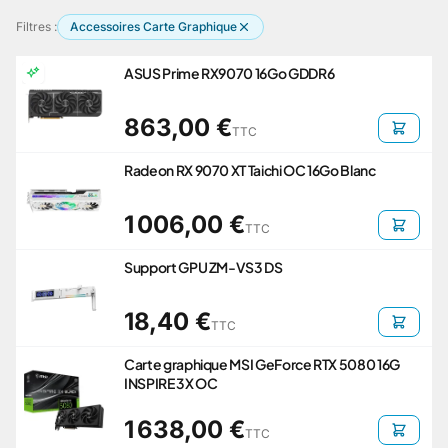
Filtres :
Accessoires Carte Graphique
ASUS Prime RX9070 16Go GDDR6
863,00 €
TTC
Radeon RX 9070 XT Taichi OC 16Go Blanc
1 006,00 €
TTC
Support GPU ZM-VS3 DS
18,40 €
TTC
Carte graphique MSI GeForce RTX 5080 16G
INSPIRE 3X OC
1 638,00 €
TTC