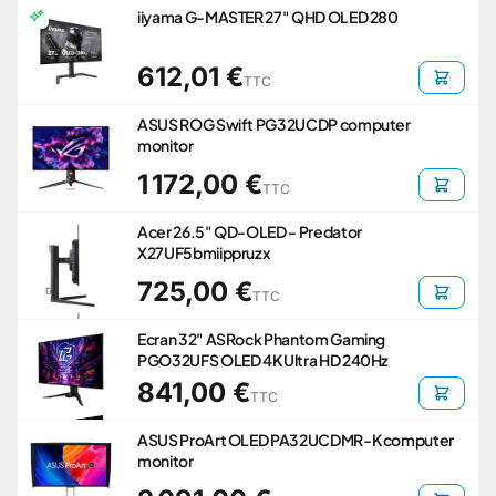
iiyama G-MASTER 27" QHD OLED 280
612,01 €
TTC
ASUS ROG Swift PG32UCDP computer
monitor
1 172,00 €
TTC
Acer 26.5" QD-OLED - Predator
X27UF5bmiippruzx
725,00 €
TTC
Ecran 32" ASRock Phantom Gaming
PGO32UFS OLED 4K Ultra HD 240Hz
841,00 €
TTC
ASUS ProArt OLED PA32UCDMR-K computer
monitor