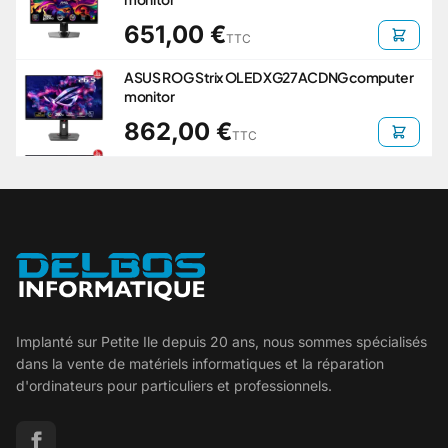
651,00 €
TTC
ASUS ROG Strix OLED XG27ACDNG computer
monitor
862,00 €
TTC
Implanté sur Petite Ile depuis 20 ans, nous sommes spécialisés
dans la vente de matériels informatiques et la réparation
d'ordinateurs pour particuliers et professionnels.