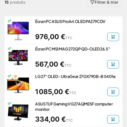
15
produits
Filtrer & trier
Écran PC ASUS ProArt OLED PA279CDV
976,00 €
TTC
Écran PC MSI MAG 272QP QD-OLED 26.5"
567,00 €
TTC
LG 27" OLED - UltraGear 27GX790B-B 540hz
1 085,00 €
TTC
ASUS TUF Gaming VG27AQME5F computer
monitor
334,00 €
TTC