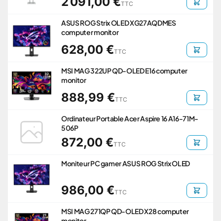
2 091,00 €
TTC
ASUS ROG Strix OLED XG27AQDMES
computer monitor
628,00 €
TTC
MSI MAG 322UP QD-OLED E16 computer
monitor
888,99 €
TTC
Ordinateur Portable Acer Aspire 16 A16-71M-
506P
872,00 €
TTC
Moniteur PC gamer ASUS ROG Strix OLED
986,00 €
TTC
MSI MAG 271QP QD-OLED X28 computer
monitor