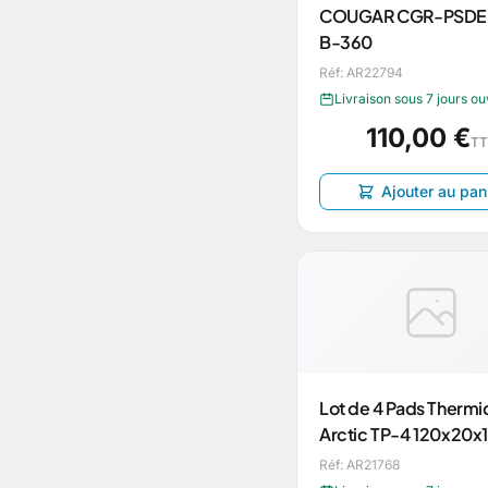
COUGAR CGR-PSDE
B-360
Réf: AR22794
Livraison sous 7 jours o
110,00 €
T
Ajouter au pan
Lot de 4 Pads Therm
Arctic TP-4 120x20
Réf: AR21768