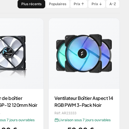
Plus récents
Populaires
Prix ↑
Prix ↓
A-Z
r de boîtier
Ventilateur Boîtier Aspect 14
GP-12 120mm Noir
RGB PWM 3-Pack Noir
4
Réf: AR23333
sous 7 jours ouvrables
Livraison sous 7 jours ouvrables