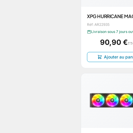
XPG HURRICANE MA
Réf: AR22935
Livraison sous 7 jours o
90,90 €
TT
Ajouter au pan