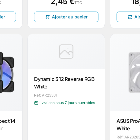
2,45 €
18
C
TTC
ier
Ajouter au panier
Aj
Dynamic 3 12 Reverse RGB
White
Réf: AR23331
Livraison sous 7 jours ouvrables
pect 14
ASUS ProA
ir
White
Réf: AR2326