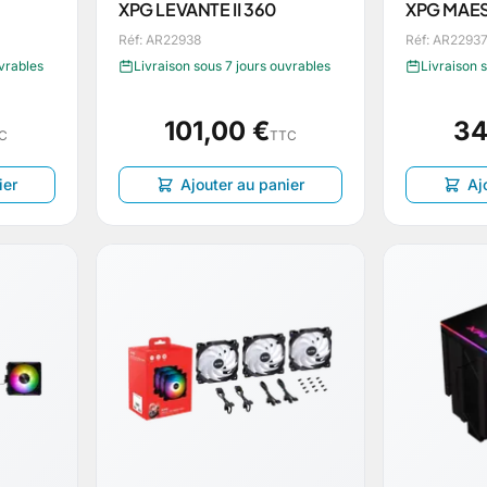
XPG LEVANTE II 360
XPG MAES
Réf: AR22938
Réf: AR2293
uvrables
Livraison sous 7 jours ouvrables
Livraison 
101,00 €
34
C
TTC
ier
Ajouter au panier
Aj