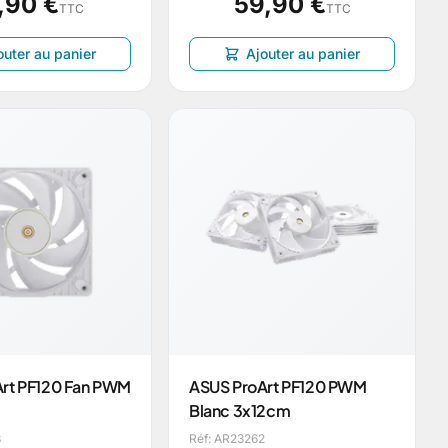
,90 €
59,90 €
TTC
TTC
outer au panier
Ajouter au panier
rt PF120 Fan PWM
ASUS ProArt PF120 PWM
Blanc 3x12cm
3
Réf: AR23262