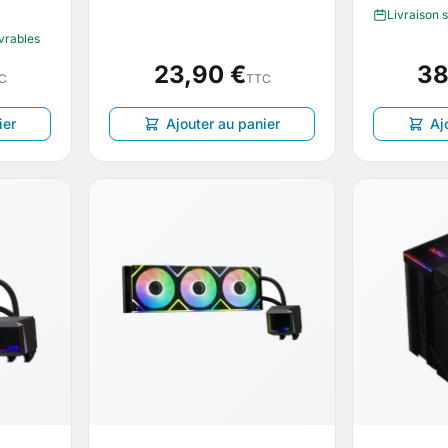
Livraison 
uvrables
23,90 €
38
C
TTC
ier
Ajouter au panier
Aj