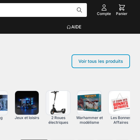
Compte
Panier
AIDE
Tout voir
Voir tous les produits
EAU
ACCESSOIRES INFORMATIQUE
Graveurs
que
Claviers, Souris, Tapis
Voir plus
on
ng
Jeux et loisirs
2 Roues
Warhammer et
Les Bonnes
électriques
modélisme
Affaires