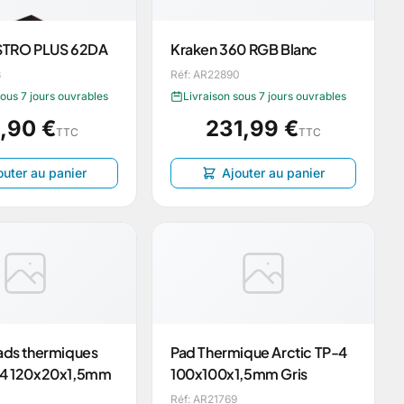
TRO PLUS 62DA
Kraken 360 RGB Blanc
3
Réf: AR22890
sous 7 jours ouvrables
Livraison sous 7 jours ouvrables
,90 €
231,99 €
TTC
TTC
outer au panier
Ajouter au panier
Pads thermiques
Pad Thermique Arctic TP-4
-4 120x20x1,5mm
100x100x1,5mm Gris
Réf: AR21769