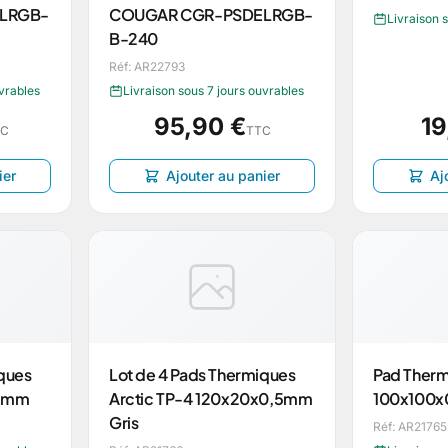
LRGB-
COUGAR CGR-PSDELRGB-
Livraison 
B-240
Réf: AR22793
uvrables
Livraison sous 7 jours ouvrables
95,90 €
19
TC
TTC
ier
Ajouter au panier
Aj
iques
Lot de 4 Pads Thermiques
Pad Therm
x1mm
Arctic TP-4 120x20x0,5mm
100x100
Gris
Réf: AR21765