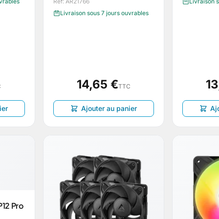
uvrables
Réf: AR21766
Livraison 
Livraison sous 7 jours ouvrables
14,65 €
13
C
TTC
ier
Ajouter au panier
Aj
P12 Pro