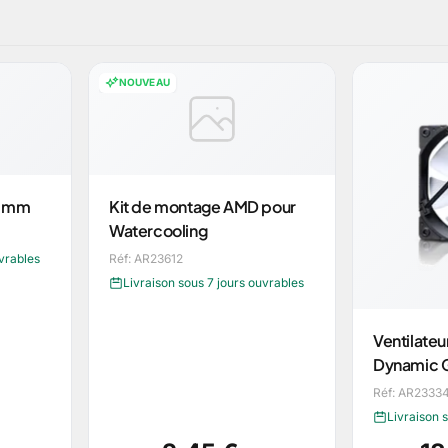
NOUVEAU
x1mm
Kit de montage AMD pour
Watercooling
uvrables
Réf: AR23612
Livraison sous 7 jours ouvrables
Ventilateu
Dynamic 
Réf: AR2333
Livraison 