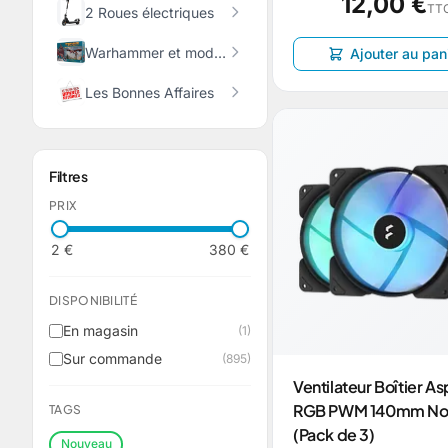
12,00 €
TT
2 Roues électriques
Warhammer et modélisme
Ajouter au pan
Les Bonnes Affaires
Filtres
PRIX
2 €
380 €
DISPONIBILITÉ
En magasin
(1)
Sur commande
(895)
Ventilateur Boîtier As
RGB PWM 140mm No
TAGS
(Pack de 3)
Nouveau