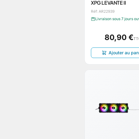
XPG LEVANTE II
Réf: AR22939
Livraison sous 7 jours o
80,90 €
TT
Ajouter au pan