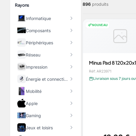
896
produits
Rayons
Informatique
NOUVEAU
Composants
Périphériques
Réseau
Minus Pad 8 120x20
Impression
Réf: AR23971
Livraison sous 7 jours o
Énergie et connectique
Mobilité
Apple
Gaming
Jeux et loisirs