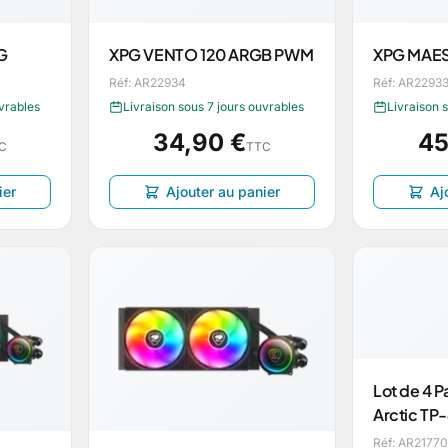
G
XPG VENTO 120 ARGB PWM
XPG MAES
Réf: AR22934
Réf: AR2293
uvrables
Livraison sous 7 jours ouvrables
Livraison 
34,90 €
45
C
TTC
ier
Ajouter au panier
Aj
Lot de 4 
Arctic TP
Réf: AR21770