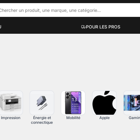
U
POUR LES PROS
ACCESSOIRES PC PORTABLES
PC DE BUR
ue
Hubs et docks
Mini PC
Sacs et sacoches
PC bureauti
Supports et accessoires
PC gaming
Filtres de confidentialité
PC workstati
Voir plus
Voir plus
Impression
Énergie et
Mobilité
Apple
Gami
connectique
UT-EN-UN