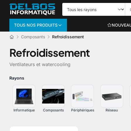
TOUS NOS PRODUITS
NOUVEA
Composants
Refroidissement
Informatique
Refroidissement
PC PORTABLES
Ventilateurs et watercooling
Portables bureautiq
Portables gaming
Rayons
Voir plus
Informatique
Composants
Périphériques
Réseau
ORDINATEURS TO