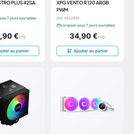
TRO PLUS 42SA
XPG VENTO R 120 ARGB
PWM
7
sous 7 jours ouvrables
Réf: AR22936
Livraison sous 7 jours ouvrables
,90 €
34,90 €
TTC
TTC
outer au panier
Ajouter au panier