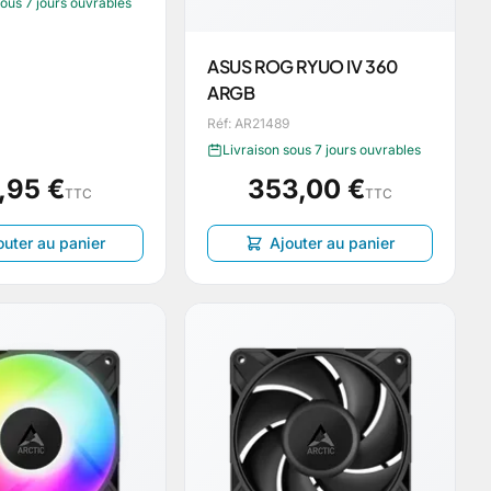
sous 7 jours ouvrables
ASUS ROG RYUO IV 360
ARGB
Réf: AR21489
Livraison sous 7 jours ouvrables
,95 €
353,00 €
TTC
TTC
outer au panier
Ajouter au panier