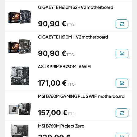
GIGABYTE H610M S2H V2 motherboard
90,90 €
TTC
GIGABYTE H610M H V2 motherboard
90,90 €
TTC
ASUS PRIME B760M-A WIFI
171,00 €
TTC
MSI B760M GAMING PLUS WIFI motherboard
157,00 €
TTC
MSI B760M Ptoject Zero