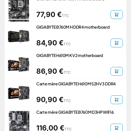
77,90 €
TTC
GIGABYTE B760M H DDR4 motherboard
84,90 €
TTC
GIGABYTE H610M K V2 motherboard
86,90 €
TTC
Carte mère GIGABYTE H610M S2H V3 DDR4
90,90 €
TTC
Carte mère GIGABYTE B760M D3HP WIFI6
116,00 €
TTC