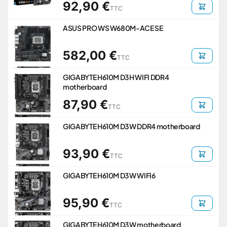
92,90 €
TTC
ASUS PRO WS W680M-ACE SE
582,00 €
TTC
GIGABYTE H610M D3H WIFI DDR4
motherboard
87,90 €
TTC
GIGABYTE H610M D3W DDR4 motherboard
93,90 €
TTC
GIGABYTE H610M D3W WIFI6
95,90 €
TTC
GIGABYTE H610M D3W motherboard