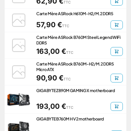
62,90 €
TTC
Carte Mère ASRock H610M-H2/M.2 DDR5
57,90 €
TTC
Carte Mère ASRock B760M Steel Legend WiFi
DDR5
163,00 €
TTC
Carte Mère ASRock B760M-H2/M.2 DDR5
Micro ATX
90,90 €
TTC
GIGABYTE Z890M GAMING X motherboard
193,00 €
TTC
GIGABYTE B760M H V2 motherboard