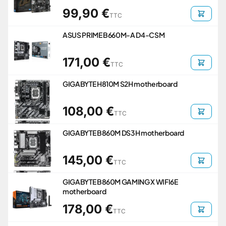
99,90 €
TTC
ASUS PRIME B660M-A D4-CSM
171,00 €
TTC
GIGABYTE H810M S2H motherboard
108,00 €
TTC
GIGABYTE B860M DS3H motherboard
145,00 €
TTC
GIGABYTE B860M GAMING X WIFI6E
motherboard
178,00 €
TTC