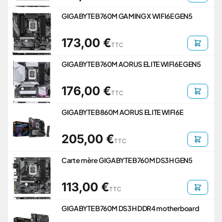
GIGABYTE B760M GAMING X WIFI6E GEN5
173,00 €
TTC
GIGABYTE B760M AORUS ELITE WIFI6E GEN5
176,00 €
TTC
GIGABYTE B860M AORUS ELITE WIFI6E
205,00 €
TTC
Carte mère GIGABYTE B760M DS3H GEN5
113,00 €
TTC
GIGABYTE B760M DS3H DDR4 motherboard