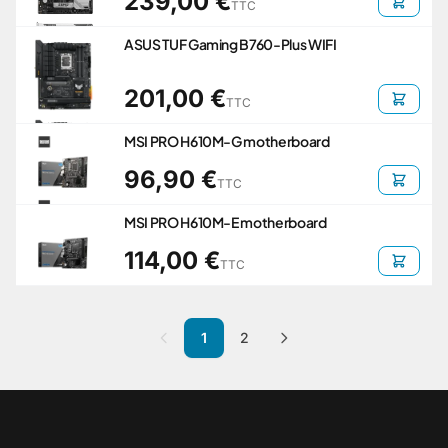
239,00 €
TTC
ASUS TUF Gaming B760-Plus WIFI
201,00 €
TTC
MSI PRO H610M-G motherboard
96,90 €
TTC
MSI PRO H610M-E motherboard
114,00 €
TTC
1
2