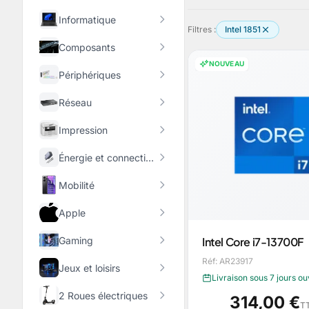
Informatique
Filtres :
Intel 1851
Composants
NOUVEAU
Périphériques
Réseau
Impression
Énergie et connectique
Mobilité
Apple
Gaming
Intel Core i7-13700F
Réf: AR23917
Jeux et loisirs
Livraison sous 7 jours o
2 Roues électriques
314,00 €
T