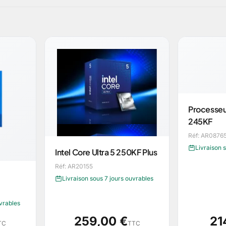
Processeur
245KF
Réf: AR0876
Livraison 
Intel Core Ultra 5 250KF Plus
Réf: AR20155
Livraison sous 7 jours ouvrables
uvrables
259,00 €
21
TC
TTC