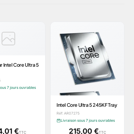
 Intel Core Ultra 5
5
sous 7 jours ouvrables
Intel Core Ultra 5 245KF Tray
Réf: AR07275
Livraison sous 7 jours ouvrables
4,01 €
215,00 €
TTC
TTC