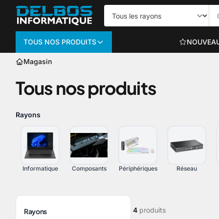
TOUS NOS PRODUITS
NOUVEA
Magasin
Informatique
Tous nos produits
PC PORTABLES
Portables bureautiq
Rayons
Portables gaming
Voir plus
Informatique
Composants
Périphériques
Réseau
ORDINATEURS TO
4
produits
Rayons