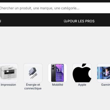
U
POUR LES PROS
ACCESSOIRES PC PORTABLES
PC DE BUR
ue
Hubs et docks
Mini PC
Sacs et sacoches
PC bureauti
Supports et accessoires
PC gaming
Filtres de confidentialité
PC workstati
Voir plus
Voir plus
Impression
Énergie et
Mobilité
Apple
Gami
connectique
UT-EN-UN