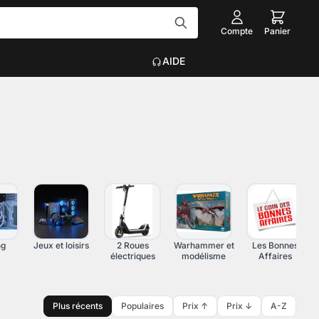
Compte
Panier
AIDE
Tout voir
EAU
ACCESSOIRES INFORMATIQUE
Graveurs
que
Claviers, Souris, Tapis
Voir plus
on
ng
Jeux et loisirs
2 Roues
Warhammer et
Les Bonnes
électriques
modélisme
Affaires
Plus récents
Populaires
Prix ↑
Prix ↓
A-Z