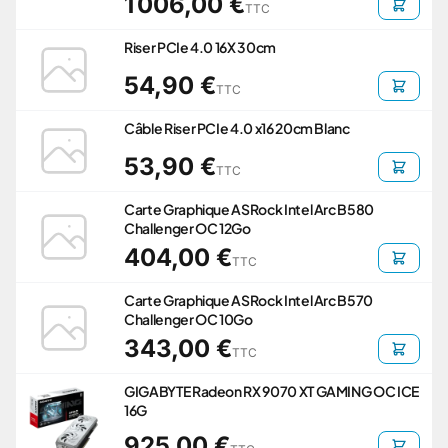
1 006,00 €
TTC
Riser PCIe 4.0 16X 30cm
54,90 €
TTC
Câble Riser PCIe 4.0 x16 20cm Blanc
53,90 €
TTC
Carte Graphique ASRock Intel Arc B580
Challenger OC 12Go
404,00 €
TTC
Carte Graphique ASRock Intel Arc B570
Challenger OC 10Go
343,00 €
TTC
GIGABYTE Radeon RX 9070 XT GAMING OC ICE
16G
925,00 €