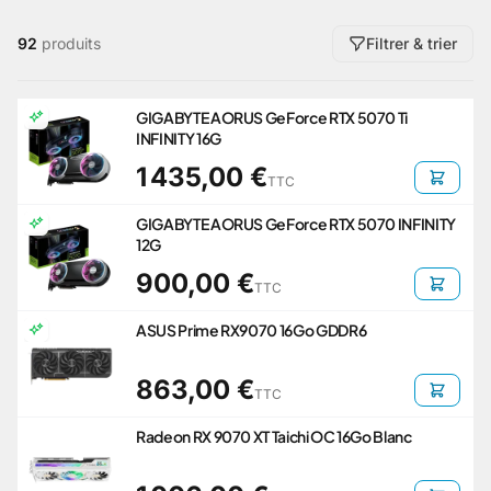
92
produits
Filtrer & trier
GIGABYTE AORUS GeForce RTX 5070 Ti
INFINITY 16G
1 435,00 €
TTC
GIGABYTE AORUS GeForce RTX 5070 INFINITY
12G
900,00 €
TTC
ASUS Prime RX9070 16Go GDDR6
863,00 €
TTC
Radeon RX 9070 XT Taichi OC 16Go Blanc