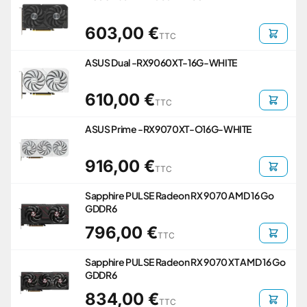
603,00 €
TTC
ASUS Dual -RX9060XT-16G-WHITE
610,00 €
TTC
ASUS Prime -RX9070XT-O16G-WHITE
916,00 €
TTC
Sapphire PULSE Radeon RX 9070 AMD 16 Go
GDDR6
796,00 €
TTC
Sapphire PULSE Radeon RX 9070 XT AMD 16 Go
GDDR6
834,00 €
TTC