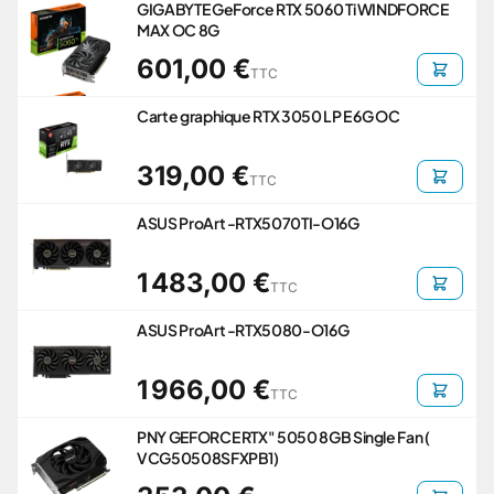
GIGABYTE GeForce RTX 5060 Ti WINDFORCE
MAX OC 8G
601,00 €
TTC
Carte graphique RTX 3050 LP E 6G OC
319,00 €
TTC
ASUS ProArt -RTX5070TI-O16G
1 483,00 €
TTC
ASUS ProArt -RTX5080-O16G
1 966,00 €
TTC
PNY GEFORCE RTX" 5050 8GB Single Fan (
VCG50508SFXPB1)