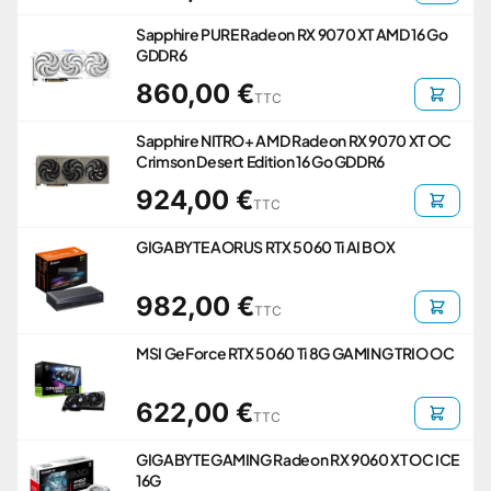
Sapphire PURE Radeon RX 9070 XT AMD 16 Go
GDDR6
860,00 €
TTC
Sapphire NITRO+ AMD Radeon RX 9070 XT OC
Crimson Desert Edition 16 Go GDDR6
924,00 €
TTC
GIGABYTE AORUS RTX 5060 Ti AI BOX
982,00 €
TTC
MSI GeForce RTX 5060 Ti 8G GAMING TRIO OC
622,00 €
TTC
GIGABYTE GAMING Radeon RX 9060 XT OC ICE
16G