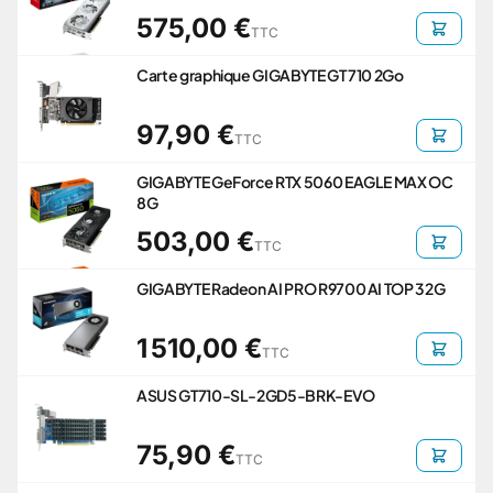
575,00 €
TTC
Carte graphique GIGABYTE GT 710 2Go
97,90 €
TTC
GIGABYTE GeForce RTX 5060 EAGLE MAX OC
8G
503,00 €
TTC
GIGABYTE Radeon AI PRO R9700 AI TOP 32G
1 510,00 €
TTC
ASUS GT710-SL-2GD5-BRK-EVO
75,90 €
TTC