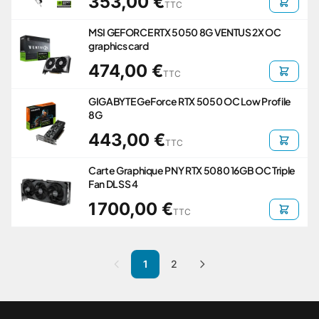
353,00 €
TTC
MSI GEFORCE RTX 5050 8G VENTUS 2X OC
graphics card
474,00 €
TTC
GIGABYTE GeForce RTX 5050 OC Low Profile
8G
443,00 €
TTC
Carte Graphique PNY RTX 5080 16GB OC Triple
Fan DLSS 4
1 700,00 €
TTC
1
2