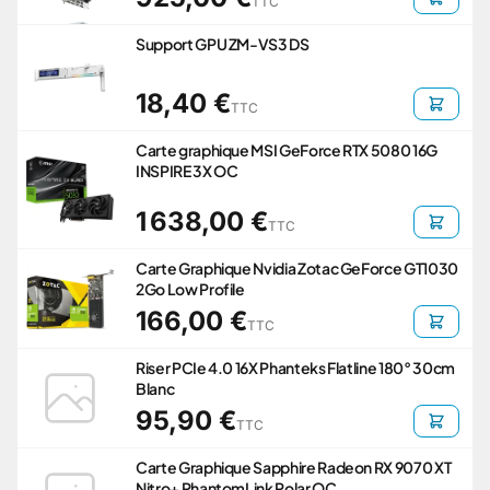
TTC
Support GPU ZM-VS3 DS
18,40 €
TTC
Carte graphique MSI GeForce RTX 5080 16G
INSPIRE 3X OC
1 638,00 €
TTC
Carte Graphique Nvidia Zotac GeForce GT1030
2Go Low Profile
166,00 €
TTC
Riser PCIe 4.0 16X Phanteks Flatline 180° 30cm
Blanc
95,90 €
TTC
Carte Graphique Sapphire Radeon RX 9070 XT
Nitro+ PhantomLink Polar OC