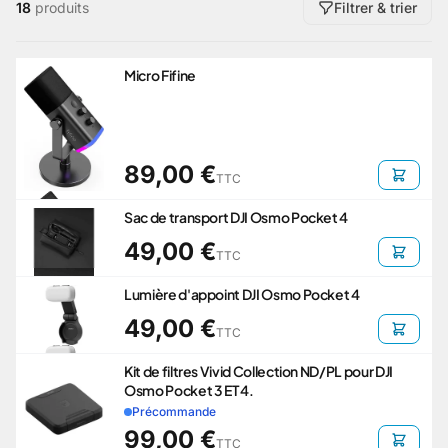
18
produits
Filtrer & trier
Micro Fifine
89,00 €
TTC
Sac de transport DJI Osmo Pocket 4
49,00 €
TTC
Lumière d'appoint DJI Osmo Pocket 4
49,00 €
TTC
Kit de filtres Vivid Collection ND/PL pour DJI
Osmo Pocket 3 ET 4.
Précommande
99,00 €
TTC