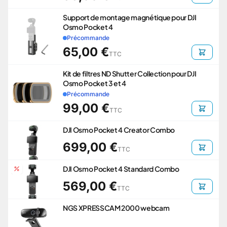
Support de montage magnétique pour DJI
Osmo Pocket 4
Précommande
65,00 €
TTC
Kit de filtres ND Shutter Collection pour DJI
Osmo Pocket 3 et 4
Précommande
99,00 €
TTC
DJI Osmo Pocket 4 Creator Combo
699,00 €
TTC
DJI Osmo Pocket 4 Standard Combo
569,00 €
TTC
NGS XPRESSCAM 2000 webcam