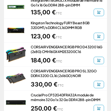
Integral IN4T16GNGLTX module de mémoire 16
Go 1 x 16 Go DDR4 288-pin DIMM
135,00 €
TTC
Kingston Technology FURY Beast 8GB
3200MT/s DDR4 CL16 DIMM RGB
123,00 €
TTC
CORSAIR VENGEANCE RGB PRO D4 3200 16G
(2x8G) CMH16GX4M2E3200C16
184,00 €
TTC
CORSAIR VENGEANCE RGB PRO SL 32GO
DDR4 3200 CL16 ( 2x16GO) NOIR
330,00 €
TTC
Crucial Pro CP32G4DFRA32A module de
mémoire 32 Go 1 x 32 Go DDR4 288-pin DIMM
250,00 €
TTC