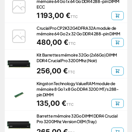
mémoire 64 Go 1 x 64 Go DDR4 288-pin DIMM
ECC
1 193,00 €
TTC
Crucial Pro CP2K32G4DFRA32A module de
mémoire 64 Go 2 x 32 Go DDR4 288-pin DIMM
480,00 €
TTC
Kit Barrettes mémoire 32Go (2x16Go) DIMM
DDR4 Crucial Pro 3200Mhz (Noir)
256,00 €
TTC
Kingston Technology ValueRAM module de
mémoire 8 Go 1 x 8 Go DDR4 3200 MT/s 288-
pin DIMM
135,00 €
TTC
Barrette mémoire 32Go DIMM DDR4 Crucial
Pro 3200Mhz Version OEM (Tray)
265,00 €