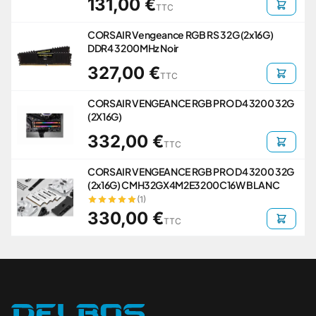
131,00 €
TTC
CORSAIR Vengeance RGB RS 32G (2x16G)
DDR4 3200MHz Noir
327,00 €
TTC
CORSAIR VENGEANCE RGB PRO D4 3200 32G
(2X16G)
332,00 €
TTC
CORSAIR VENGEANCE RGB PRO D4 3200 32G
(2x16G) CMH32GX4M2E3200C16W BLANC
(1)
330,00 €
TTC