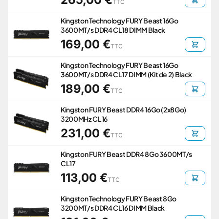
TTC
Kingston Technology FURY Beast 16Go
3600MT/s DDR4 CL18 DIMM Black
169,00 €
TTC
Kingston Technology FURY Beast 16Go
3600MT/s DDR4 CL17 DIMM (Kit de 2) Black
189,00 €
TTC
Kingston FURY Beast DDR4 16Go (2x8Go)
3200MHz CL16
231,00 €
TTC
Kingston FURY Beast DDR4 8Go 3600MT/s
CL17
113,00 €
TTC
Kingston Technology FURY Beast 8Go
3200MT/s DDR4 CL16 DIMM Black