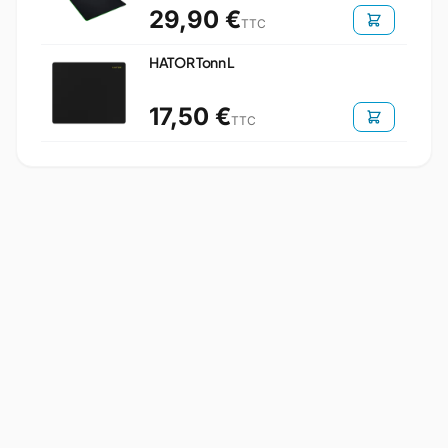
29,90 €
TTC
HATOR Tonn L
17,50 €
TTC