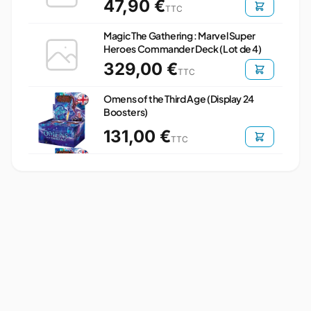
47,90 €
TTC
Magic The Gathering : Marvel Super
Heroes Commander Deck (Lot de 4)
329,00 €
TTC
Omens of the Third Age (Display 24
Boosters)
131,00 €
TTC