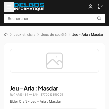
Jeux et loisirs
Jeux de société
Jeu - Aria : Masdar
Jeu - Aria : Masdar
Réf. AR15434 — EAN : 3770013359095
Elder Craft - Jeu - Aria : Masdar