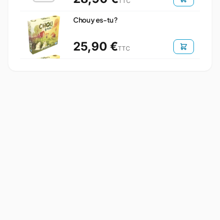
TTC
Chou y es-tu ?
25,90 €
TTC