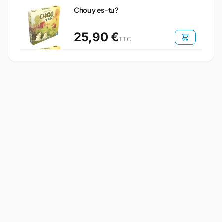
Chou y es-tu ?
25,90 €
TTC