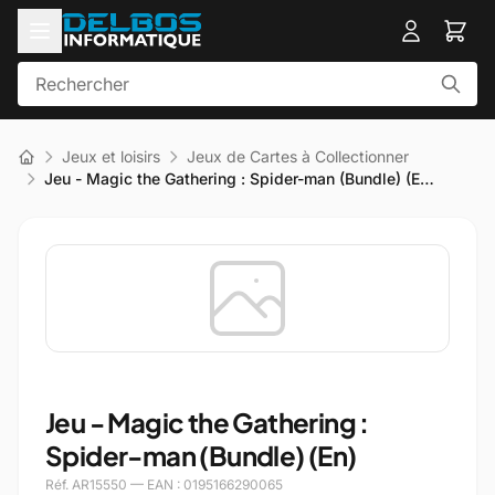
Jeux et loisirs
Jeux de Cartes à Collectionner
Jeu - Magic the Gathering : Spider-man (Bundle) (E…
Jeu - Magic the Gathering :
Spider-man (Bundle) (En)
Réf. AR15550 — EAN : 0195166290065