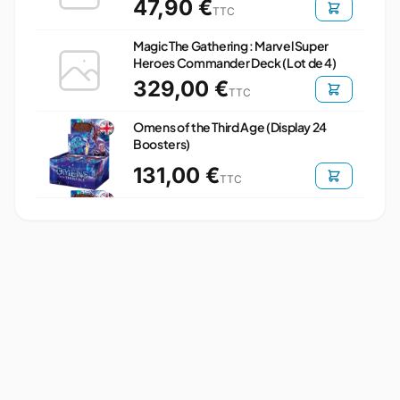
47,90 €
TTC
Magic The Gathering : Marvel Super
Heroes Commander Deck (Lot de 4)
329,00 €
TTC
Omens of the Third Age (Display 24
Boosters)
131,00 €
TTC