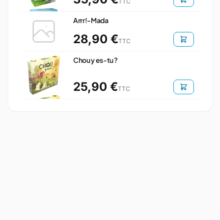
TTC
Arrr!-Mada
28,90 €
TTC
Chou y es-tu ?
25,90 €
TTC