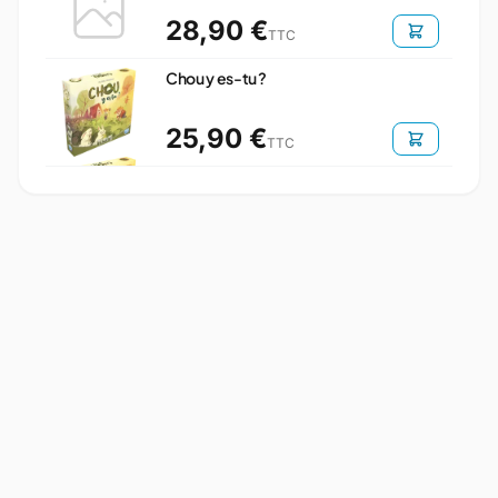
28,90 €
TTC
Chou y es-tu ?
25,90 €
TTC