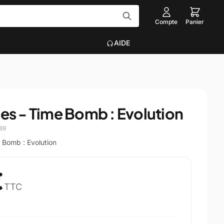
Compte
Panier
AIDE
Tout voir
EAU
ACCESSOIRES INFORMATIQUE
es - Time Bomb : Evolution
Graveurs
que
Claviers, Souris, Tapis
89
Voir plus
e Bomb : Evolution
on
€
TTC