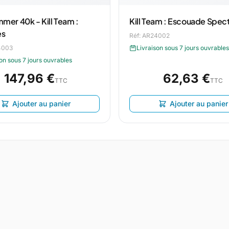
er 40k - Kill Team :
Kill Team : Escouade Spec
es
Réf: AR24002
4003
Livraison sous 7 jours ouvrables
on sous 7 jours ouvrables
147,96 €
62,63 €
TTC
TTC
Ajouter au panier
Ajouter au panier