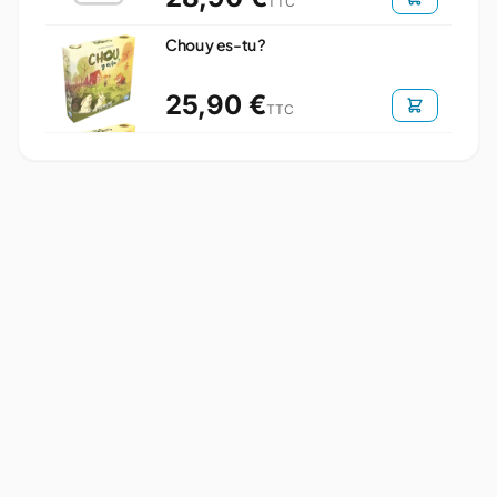
TTC
Chou y es-tu ?
25,90 €
TTC