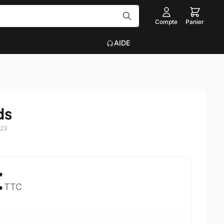
Compte
Panier
AIDE
Tout voir
EAU
ACCESSOIRES INFORMATIQUE
ds
Graveurs
que
Claviers, Souris, Tapis
023
Voir plus
on
€
TTC