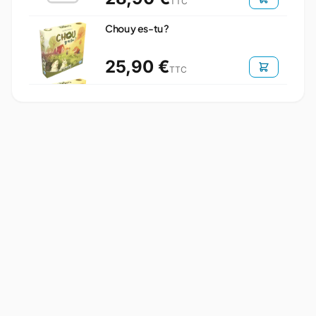
TTC
Chou y es-tu ?
25,90 €
TTC