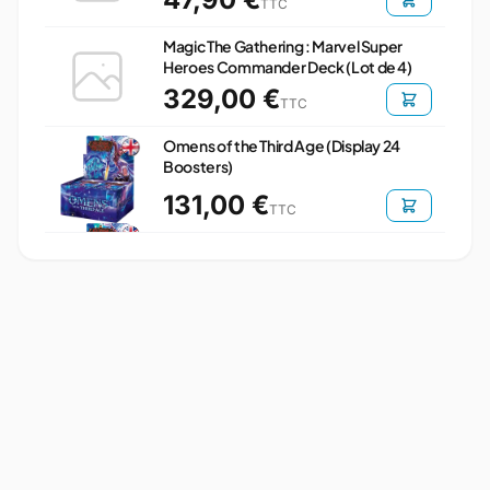
TTC
Magic The Gathering : Marvel Super
Heroes Commander Deck (Lot de 4)
329,00 €
TTC
Omens of the Third Age (Display 24
Boosters)
131,00 €
TTC