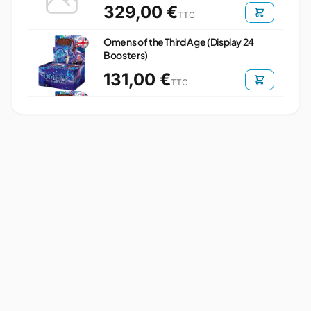
329,00 €
TTC
Omens of the Third Age (Display 24
Boosters)
131,00 €
TTC