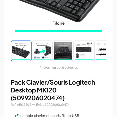
Photos non contractuelles
Pack Clavier/Souris Logitech
Desktop MK120
(5099206020474)
Réf. AR04204 — EAN : 5099206020474
Ensemble clavier et souris filaire USB