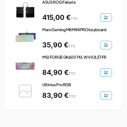
ASUS ROG Falcata
415,00 €
TTC
Mars Gaming MKMINIPRO keyboard
35,90 €
TTC
MSI FORGE GK600 TKL W VIOLET FR
84,90 €
TTC
Ultimus Pro RGB
83,90 €
TTC