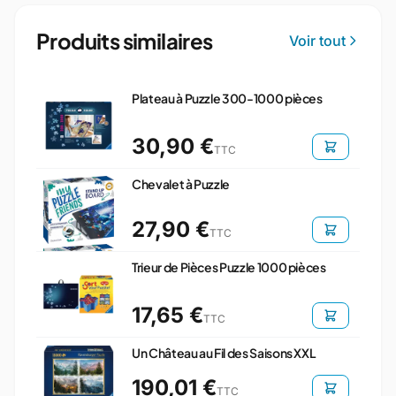
Produits similaires
Voir tout
Plateau à Puzzle 300-1000 pièces
30,90 €
TTC
Chevalet à Puzzle
27,90 €
TTC
Trieur de Pièces Puzzle 1000 pièces
17,65 €
TTC
Un Château au Fil des Saisons XXL
190,01 €
TTC