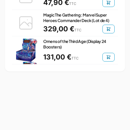
47,90 €
TTC
Magic The Gathering : Marvel Super
Heroes Commander Deck (Lot de 4)
329,00 €
TTC
Omens of the Third Age (Display 24
Boosters)
131,00 €
TTC