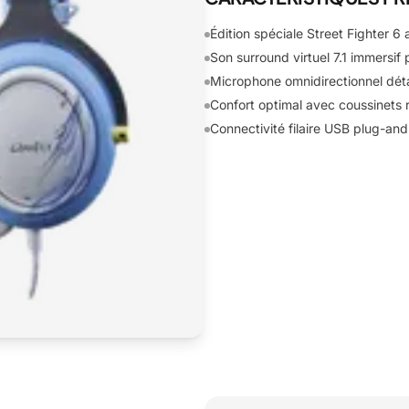
Édition spéciale Street Fighter 6
Son surround virtuel 7.1 immersif 
Microphone omnidirectionnel déta
Confort optimal avec coussinets
Connectivité filaire USB plug-an