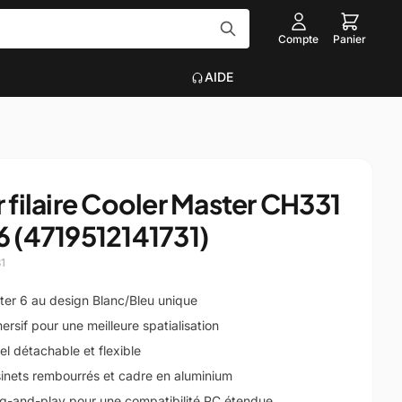
Compte
Panier
AIDE
Tout voir
EAU
ACCESSOIRES INFORMATIQUE
filaire Cooler Master CH331
Graveurs
 6 (4719512141731)
que
Claviers, Souris, Tapis
Voir plus
1
on
hter 6 au design Blanc/Bleu unique
ersif pour une meilleure spatialisation
l détachable et flexible
inets rembourrés et cadre en aluminium
lug-and-play pour une compatibilité PC étendue