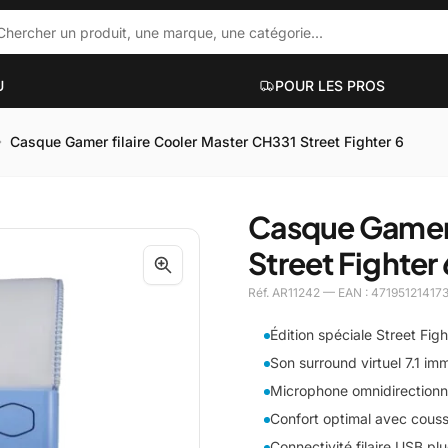
U
POUR LES PROS
Casque Gamer filaire Cooler Master CH331 Street Fighter 6
ACCESSOIRES PC PORTABLES
PC DE BUR
Casque Gamer 
ue
Hubs et docks
Mini PC
Street Fighter
Sacs et sacoches
PC bureauti
Supports et accessoires
PC gaming
Réf. AR11242 — EAN : 471951214173
Filtres de confidentialité
PC workstati
Voir plus
Voir plus
Édition spéciale Street Fig
Son surround virtuel 7.1 imm
Microphone omnidirectionne
UT-EN-UN
Confort optimal avec couss
Connectivité filaire USB p