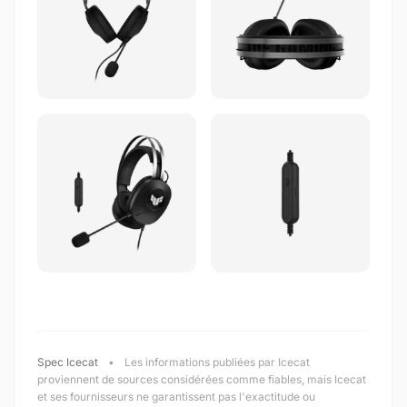
Spec Icecat
•
Les informations publiées par Icecat
proviennent de sources considérées comme fiables, mais Icecat
et ses fournisseurs ne garantissent pas l'exactitude ou