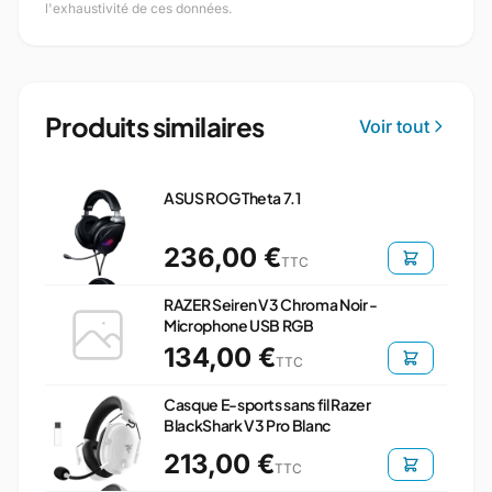
l'exhaustivité de ces données.
Produits similaires
Voir tout
ASUS ROG Theta 7.1
236,00 €
TTC
RAZER Seiren V3 Chroma Noir -
Microphone USB RGB
134,00 €
TTC
Casque E-sports sans fil Razer
BlackShark V3 Pro Blanc
213,00 €
TTC