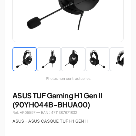
Photos non contractuelles
ASUS TUF Gaming H1 Gen II
(90YH044B-BHUA00)
Réf. AR05597 — EAN : 4711387671832
ASUS - ASUS CASQUE TUF H1 GEN II