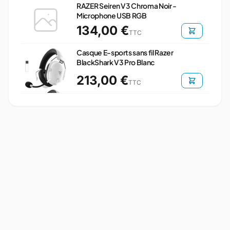
RAZER Seiren V3 Chroma Noir -
Microphone USB RGB
134,00 €
TTC
Casque E-sports sans fil Razer
BlackShark V3 Pro Blanc
213,00 €
TTC