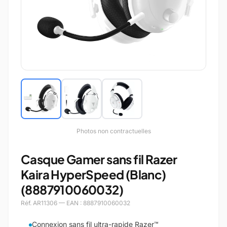
Photos non contractuelles
Casque Gamer sans fil Razer
Kaira HyperSpeed (Blanc)
(8887910060032)
Réf. AR11306 — EAN : 8887910060032
Connexion sans fil ultra-rapide Razer™