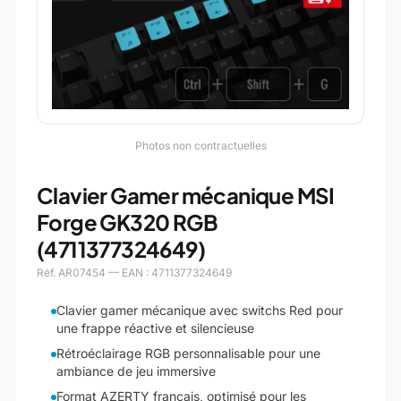
Photos non contractuelles
Clavier Gamer mécanique MSI
Forge GK320 RGB
(4711377324649)
Réf. AR07454 — EAN : 4711377324649
Clavier gamer mécanique avec switchs Red pour
une frappe réactive et silencieuse
Rétroéclairage RGB personnalisable pour une
ambiance de jeu immersive
Format AZERTY français, optimisé pour les