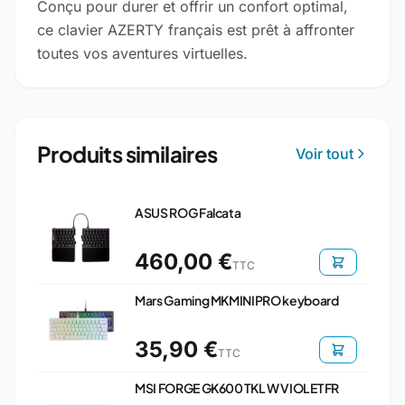
Conçu pour durer et offrir un confort optimal,
ce clavier AZERTY français est prêt à affronter
toutes vos aventures virtuelles.
Produits similaires
Voir tout
ASUS ROG Falcata
460,00 €
TTC
Mars Gaming MKMINIPRO keyboard
35,90 €
TTC
MSI FORGE GK600 TKL W VIOLET FR