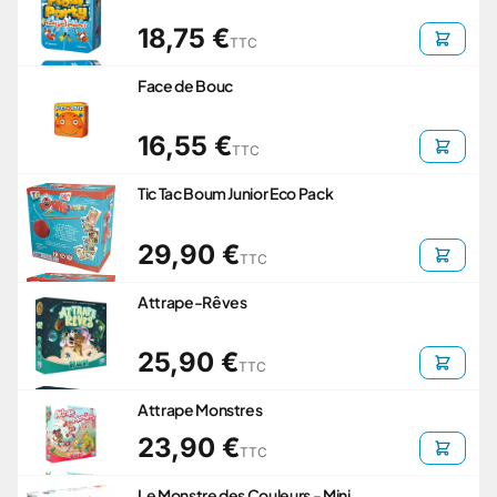
18,75 €
TTC
Face de Bouc
16,55 €
TTC
Tic Tac Boum Junior Eco Pack
29,90 €
TTC
Attrape-Rêves
25,90 €
TTC
Attrape Monstres
23,90 €
TTC
Le Monstre des Couleurs - Mini