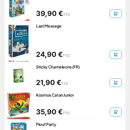
39,90 €
TTC
Last Message
24,90 €
TTC
Sticky Chameleons (FR)
21,90 €
TTC
Kosmos Catan Junior
35,90 €
TTC
Plouf Party