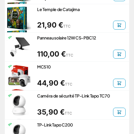
Le Temple de Catajima
21,90 €
TTC
Panneau solaire 12W CS-PBC12
110,00 €
TTC
MC510
44,90 €
TTC
Caméra de sécurité TP-Link Tapo TC70
35,90 €
TTC
TP-Link Tapo C200