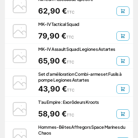
62,90 €
TTC
MK-IV Tactical Squad
79,90 €
TTC
MK-IV Assault Squad Legiones Astartes
65,90 €
TTC
Set d'amélioration Combi-armes et Fusils à
pompe Legiones Astartes
43,90 €
TTC
T'au Empire : Exorôdeurs Kroots
58,90 €
TTC
Hommes-Bêtes Affregors Space Marines du
Chaos