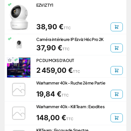
EZVIZ TY1
38,90 €
TTC
Caméra intérieure IP Ezviz H6c Pro 2K
37,90 €
TTC
PC DU MOIS D'AOUT
2 459,00 €
TTC
Warhammer 40k - Ruche 2ème Partie
19,84 €
TTC
Warhammer 40k - Kill Team : Exodites
148,00 €
TTC
Kill Team : Escouade Spectre