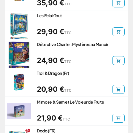
35,90 €
TTC
Les EclairTout
29,90 €
TTC
Détective Charlie : Mystères au Manoir
24,90 €
TTC
Troll & Dragon (Fr)
20,90 €
TTC
Mimose & Sam et Le Voleur de Fruits
21,90 €
TTC
Dodo (FR)