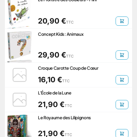
20,90 €
TTC
Concept Kids : Animaux
29,90 €
TTC
Croque Carotte Coup de Cœur
16,10 €
TTC
L'École de la Lune
21,90 €
TTC
Le Royaume des Lilipignons
21,90 €
TTC