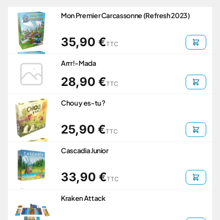
Mon Premier Carcassonne (Refresh 2023)
35,90 €
TTC
Arrr!-Mada
28,90 €
TTC
Chou y es-tu ?
25,90 €
TTC
Cascadia Junior
33,90 €
TTC
Kraken Attack