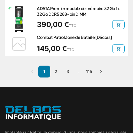
ADATA Premier module de mémoire 32 Go 1 x
32 Go DDR5 288-pin DIMM
390,00 €
TTC
Combat Patrol Zone de Bataille [Décors]
145,00 €
TTC
...
1
2
3
115
Implanté sur Petite Ile depuis 20 ans, nous sommes spécialisés