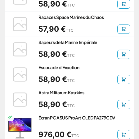
58,90 €
TTC
Rapaces Space Marines du Chaos
57,90 €
TTC
Sapeurs de la Marine Impériale
58,90 €
TTC
Escouade d'Exaction
58,90 €
TTC
Astra Militarum Kasrkins
58,90 €
TTC
Écran PC ASUS ProArt OLED PA279CDV
976,00 €
TTC