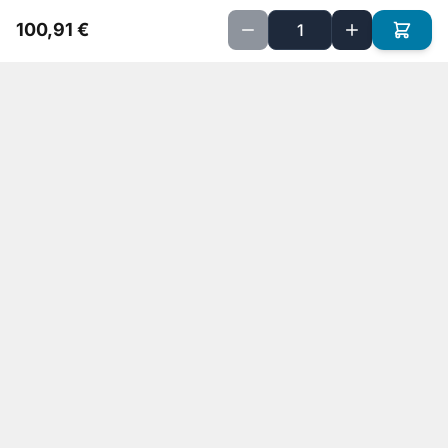
100,91 €
Implanté sur Petite Ile depuis 20 ans, nous sommes spécialisés
dans la vente de matériels informatiques et la réparation
d'ordinateurs pour particuliers et professionnels.