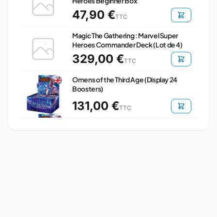
Heroes Beginner Box
47,90 €
TTC
Magic The Gathering : Marvel Super
Heroes Commander Deck (Lot de 4)
329,00 €
TTC
Omens of the Third Age (Display 24
Boosters)
131,00 €
TTC