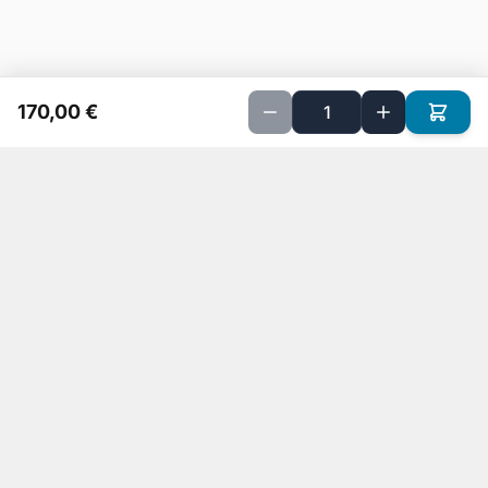
170,00 €
Implanté sur Petite Ile depuis 20 ans, nous sommes spécialisés
dans la vente de matériels informatiques et la réparation
d'ordinateurs pour particuliers et professionnels.