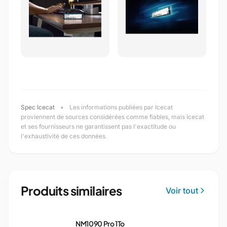
Spec Icecat
•
Les informations publiées par Icecat
proviennent de sources considérées comme fiables, mais Icecat
et ses fournisseurs ne garantissent pas l'exactitude ou
l'exhaustivité de ces données.
Produits similaires
Voir tout
NM1090 Pro 1To