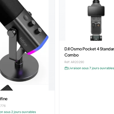
DJI Osmo Pocket 4 Standa
Combo
Réf: AR20290
Livraison sous 7 jours ouvrables
ifine
2776
on sous 2 jours ouvrables