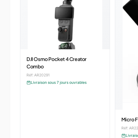
DJI Osmo Pocket 4 Creator
Combo
Réf: AR20291
Livraison sous 7 jours ouvrables
Micro F
Réf: AR2
Livrais