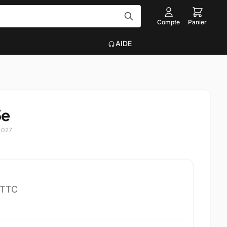
Compte
Panier
AIDE
Tout voir
EAU
ACCESSOIRES INFORMATIQUE
5e
Graveurs
que
Claviers, Souris, Tapis
4027
Voir plus
on
TTC