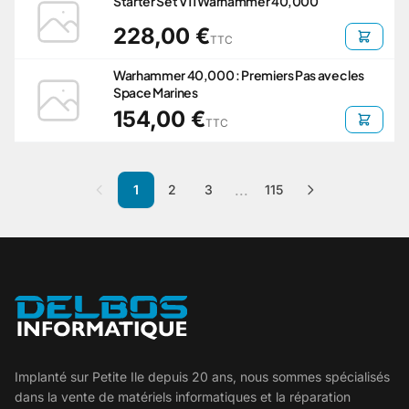
Starter Set V11 Warhammer 40,000
228,00 €
TTC
Warhammer 40,000 : Premiers Pas avec les
Space Marines
154,00 €
TTC
...
1
2
3
115
Implanté sur Petite Ile depuis 20 ans, nous sommes spécialisés
dans la vente de matériels informatiques et la réparation