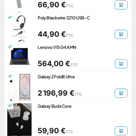
66,90 €
TTC
Poly Blackwire 3210 USB-C
44,90 €
TTC
Lenovo V15 G4 AMN
564,00 €
TTC
Galaxy Z Fold8 Ultra
2 196,99 €
TTC
Galaxy Buds Core
59,90 €
TTC