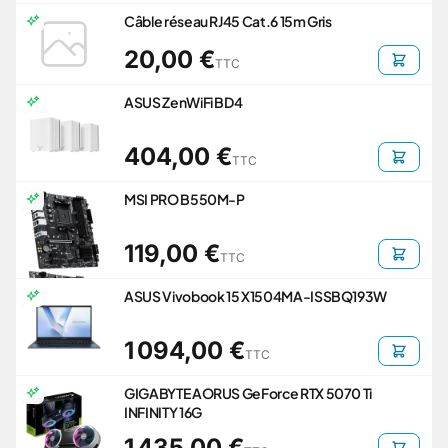
Câble réseau RJ45 Cat.6 15m Gris
20,00 €
TTC
ASUS ZenWiFi BD4
404,00 €
TTC
MSI PRO B550M-P
119,00 €
TTC
ASUS Vivobook 15 X1504MA-ISSBQ193W
1 094,00 €
TTC
GIGABYTE AORUS GeForce RTX 5070 Ti
INFINITY 16G
1 435,00 €