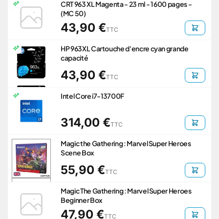
CRT 963 XL Magenta - 23 ml - 1 600 pages -
(MC 50)
43,90 €
TTC
HP 963XL Cartouche d'encre cyan grande
capacité
43,90 €
TTC
Intel Core i7-13700F
314,00 €
TTC
Magic the Gathering : Marvel Super Heroes
Scene Box
55,90 €
TTC
Magic The Gathering : Marvel Super Heroes
Beginner Box
47,90 €
TTC