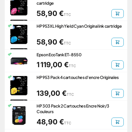
cartridge
58,90 €
TTC
HP 953XL High Yield Cyan Original ink cartridge
58,90 €
TTC
Epson EcoTank ET-8550
1 119,00 €
TTC
HP 953 Pack 4 cartouches d'encre Originales
139,00 €
TTC
HP 303 Pack 2 Cartouches Encre Noir/3
Couleurs
48,90 €
TTC