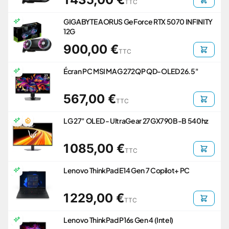
TTC
GIGABYTE AORUS GeForce RTX 5070 INFINITY
12G
900,00 €
TTC
Écran PC MSI MAG 272QP QD-OLED 26.5"
567,00 €
TTC
LG 27" OLED - UltraGear 27GX790B-B 540hz
1 085,00 €
TTC
Lenovo ThinkPad E14 Gen 7 Copilot+ PC
1 229,00 €
TTC
Lenovo ThinkPad P16s Gen 4 (Intel)