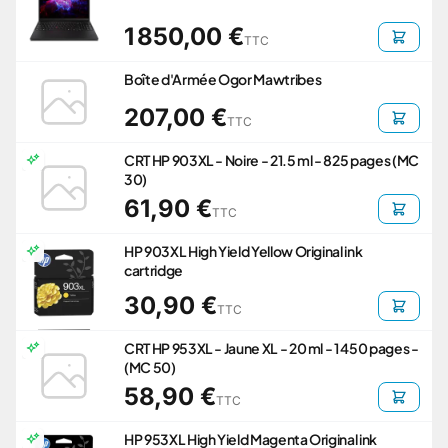
1 850,00 €
TTC
Boîte d'Armée Ogor Mawtribes
207,00 €
TTC
CRT HP 903XL - Noire - 21.5 ml - 825 pages (MC
30)
61,90 €
TTC
HP 903XL High Yield Yellow Original ink
cartridge
30,90 €
TTC
CRT HP 953XL - Jaune XL - 20 ml - 1 450 pages -
(MC 50)
58,90 €
TTC
HP 953XL High Yield Magenta Original ink