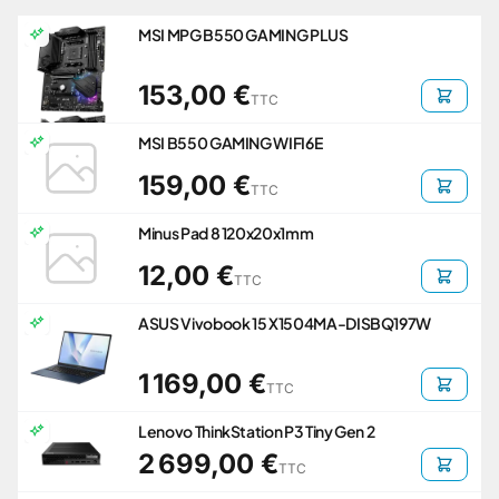
MSI MPG B550 GAMING PLUS
153,00 €
TTC
MSI B550 GAMING WIFI6E
159,00 €
TTC
Minus Pad 8 120x20x1mm
12,00 €
TTC
ASUS Vivobook 15 X1504MA-DISBQ197W
1 169,00 €
TTC
Lenovo ThinkStation P3 Tiny Gen 2
2 699,00 €
TTC