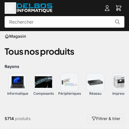
Magasin
Tous nos produits
Rayons
Informatique
Composants
Périphériques
Réseau
Impressio
5714
produits
Filtrer & trier