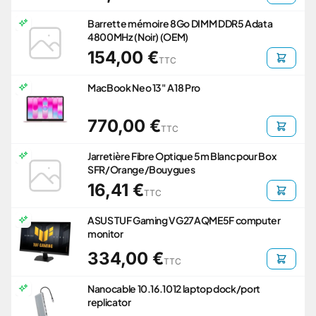
Barrette mémoire 8Go DIMM DDR5 Adata
4800MHz (Noir) (OEM)
154,00 €
TTC
MacBook Neo 13" A18 Pro
770,00 €
TTC
Jarretière Fibre Optique 5m Blanc pour Box
SFR/Orange/Bouygues
16,41 €
TTC
ASUS TUF Gaming VG27AQME5F computer
monitor
334,00 €
TTC
Nanocable 10.16.1012 laptop dock/port
replicator