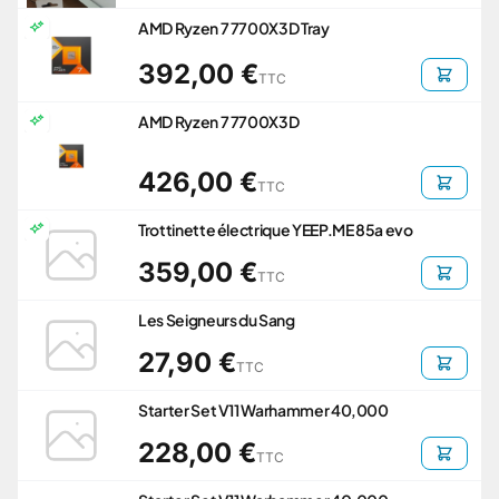
AMD Ryzen 7 7700X3D Tray
392,00 €
TTC
AMD Ryzen 7 7700X3D
426,00 €
TTC
Trottinette électrique YEEP.ME 85a evo
359,00 €
TTC
Les Seigneurs du Sang
27,90 €
TTC
Starter Set V11 Warhammer 40,000
228,00 €
TTC