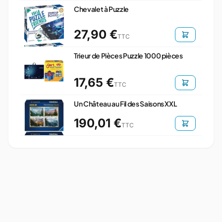
Chevalet à Puzzle
27,90 €
TTC
Trieur de Pièces Puzzle 1000 pièces
17,65 €
TTC
Un Château au Fil des Saisons XXL
190,01 €
TTC