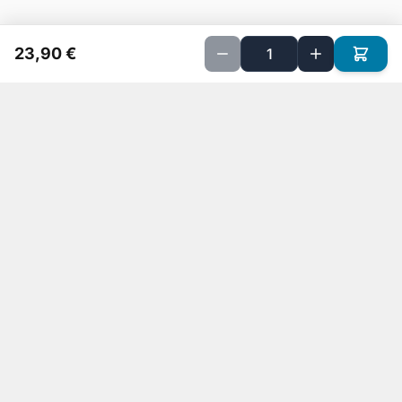
23,90 €
Implanté sur Petite Ile depuis 20 ans, nous sommes spécialisés
dans la vente de matériels informatiques et la réparation
d'ordinateurs pour particuliers et professionnels.