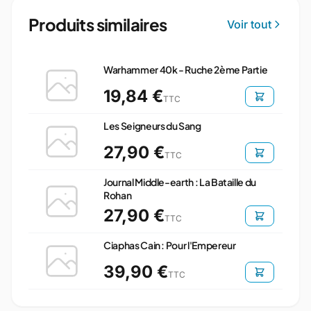
Produits similaires
Voir tout
Warhammer 40k - Ruche 2ème Partie
19,84 €
TTC
Les Seigneurs du Sang
27,90 €
TTC
Journal Middle-earth : La Bataille du
Rohan
27,90 €
TTC
Ciaphas Cain : Pour l'Empereur
39,90 €
TTC