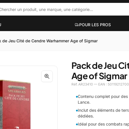
U
POUR LES PROS
k de Jeu Cité de Cendre Warhammer Age of Sigmar
ACCESSOIRES PC PORTABLES
PC DE BUR
Pack de Jeu C
ue
Hubs et docks
Mini PC
Age of Sigmar
Sacs et sacoches
PC bureauti
Supports et accessoires
PC gaming
Réf. AR23410 — EAN : 5011921270
Filtres de confidentialité
PC workstati
Voir plus
Voir plus
Contenu complet pour des 
Lance.
Inclut des éléments de terr
UT-EN-UN
dédiées.
Idéal pour des combats rap