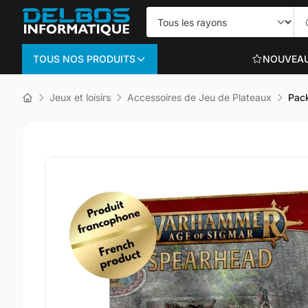
TOUS NOS PRODUITS
NOUVEA
Informatique
Jeux et loisirs
Accessoires de Jeu de Plateaux
Pac
PC PORTABLES
Portables bureautiq
Portables gaming
Voir plus
ORDINATEURS TO