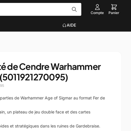
Compte
Panier
AIDE
Tout voir
EAU
ACCESSOIRES INFORMATIQUE
ité de Cendre Warhammer
Graveurs
 (5011921270095)
que
Claviers, Souris, Tapis
Voir plus
095
on
parties de Warhammer Age of Sigmar au format Fer de
ain, un plateau de jeu double face et des cartes
ides et stratégiques dans les ruines de Gardebraise.