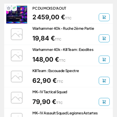
PC DU MOIS D'AOUT
2 459,00 €
TTC
Warhammer 40k - Ruche 2ème Partie
19,84 €
TTC
Warhammer 40k - Kill Team : Exodites
148,00 €
TTC
Kill Team : Escouade Spectre
62,90 €
TTC
MK-IV Tactical Squad
79,90 €
TTC
MK-IV Assault Squad Legiones Astartes