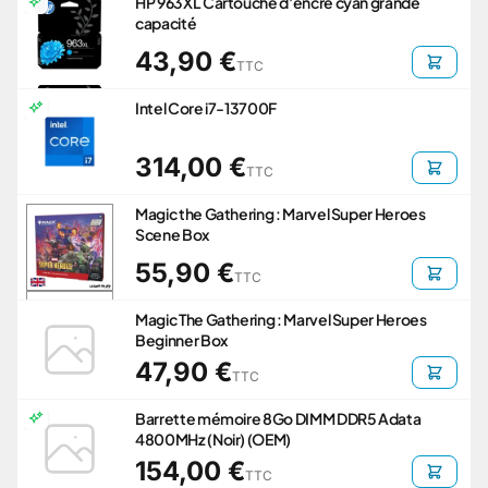
HP 963XL Cartouche d'encre cyan grande
capacité
43,90 €
TTC
Intel Core i7-13700F
314,00 €
TTC
Magic the Gathering : Marvel Super Heroes
Scene Box
55,90 €
TTC
Magic The Gathering : Marvel Super Heroes
Beginner Box
47,90 €
TTC
Barrette mémoire 8Go DIMM DDR5 Adata
4800MHz (Noir) (OEM)
154,00 €
TTC