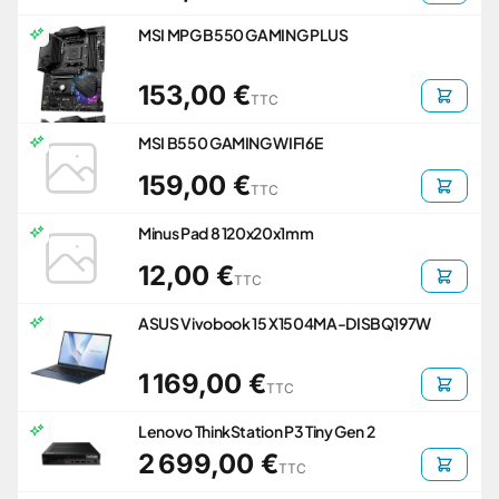
MSI MPG B550 GAMING PLUS
153,00 €
TTC
MSI B550 GAMING WIFI6E
159,00 €
TTC
Minus Pad 8 120x20x1mm
12,00 €
TTC
ASUS Vivobook 15 X1504MA-DISBQ197W
1 169,00 €
TTC
Lenovo ThinkStation P3 Tiny Gen 2
2 699,00 €
TTC