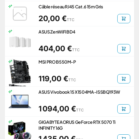
Câble réseau RJ45 Cat.6 15m Gris
20,00 €
TTC
ASUS ZenWiFi BD4
404,00 €
TTC
MSI PRO B550M-P
119,00 €
TTC
ASUS Vivobook 15 X1504MA-ISSBQ193W
1 094,00 €
TTC
GIGABYTE AORUS GeForce RTX 5070 Ti
INFINITY 16G
1 435,00 €