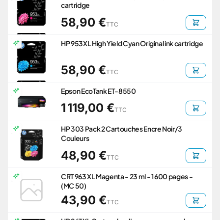
cartridge
58,90 €
TTC
HP 953XL High Yield Cyan Original ink cartridge
58,90 €
TTC
Epson EcoTank ET-8550
1 119,00 €
TTC
HP 303 Pack 2 Cartouches Encre Noir/3
Couleurs
48,90 €
TTC
CRT 963 XL Magenta - 23 ml - 1 600 pages -
(MC 50)
43,90 €
TTC