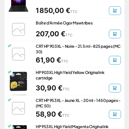
1 850,00 €
TTC
Boîte d'Armée Ogor Mawtribes
207,00 €
TTC
CRT HP 903XL - Noire - 21.5 ml - 825 pages (MC
30)
61,90 €
TTC
HP 903XL High Yield Yellow Original ink
cartridge
30,90 €
TTC
CRT HP 953XL - Jaune XL - 20 ml - 1 450 pages -
(MC 50)
58,90 €
TTC
HP 953XL High Yield Magenta Original ink