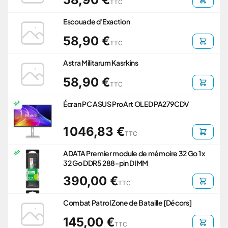
TTC
Escouade d'Exaction
58,90 €
TTC
Astra Militarum Kasrkins
58,90 €
TTC
Écran PC ASUS ProArt OLED PA279CDV
1 046,83 €
TTC
ADATA Premier module de mémoire 32 Go 1 x
32 Go DDR5 288-pin DIMM
390,00 €
TTC
Combat Patrol Zone de Bataille [Décors]
145,00 €
TTC