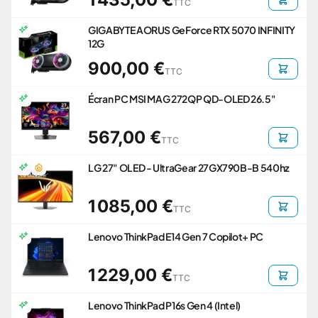
TTC
GIGABYTE AORUS GeForce RTX 5070 INFINITY
12G
900,00 €
TTC
Écran PC MSI MAG 272QP QD-OLED 26.5"
567,00 €
TTC
LG 27" OLED - UltraGear 27GX790B-B 540hz
1 085,00 €
TTC
Lenovo ThinkPad E14 Gen 7 Copilot+ PC
1 229,00 €
TTC
Lenovo ThinkPad P16s Gen 4 (Intel)