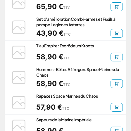
65,90 €
TTC
Set d'amélioration Combi-armes et Fusils à
pompe Legiones Astartes
43,90 €
TTC
T'au Empire : Exorôdeurs Kroots
58,90 €
TTC
Hommes-Bêtes Affregors Space Marines du
Chaos
58,90 €
TTC
Rapaces Space Marines du Chaos
57,90 €
TTC
Sapeurs de la Marine Impériale
58,90 €