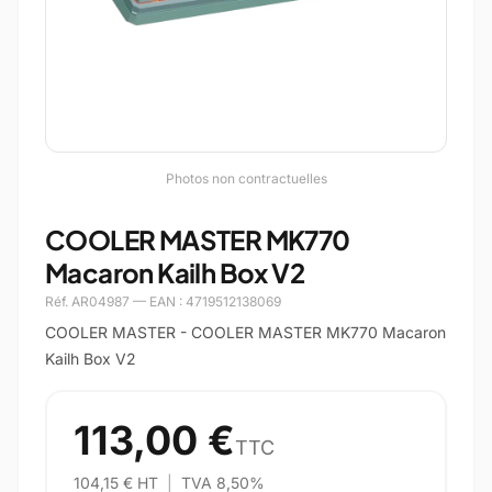
Photos non contractuelles
COOLER MASTER MK770
Macaron Kailh Box V2
Réf. AR04987 — EAN : 4719512138069
COOLER MASTER - COOLER MASTER MK770 Macaron
Kailh Box V2
113,00 €
TTC
104,15 € HT
|
TVA 8,50%