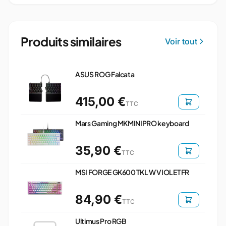
Produits similaires
Voir tout
ASUS ROG Falcata
415,00 €
TTC
Mars Gaming MKMINIPRO keyboard
35,90 €
TTC
MSI FORGE GK600 TKL W VIOLET FR
84,90 €
TTC
Ultimus Pro RGB