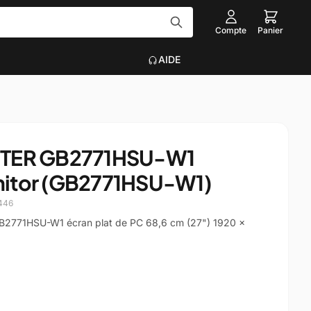
Compte
Panier
AIDE
Tout voir
EAU
ACCESSOIRES INFORMATIQUE
STER GB2771HSU-W1
Graveurs
itor (GB2771HSU-W1)
que
Claviers, Souris, Tapis
Voir plus
446
on
2771HSU-W1 écran plat de PC 68,6 cm (27") 1920 x