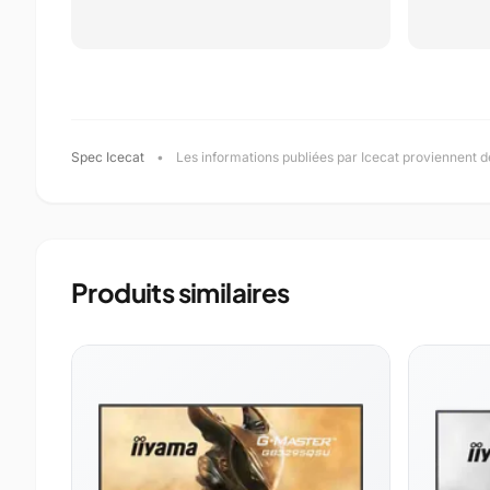
Spec Icecat
•
Les informations publiées par Icecat proviennent d
Produits similaires