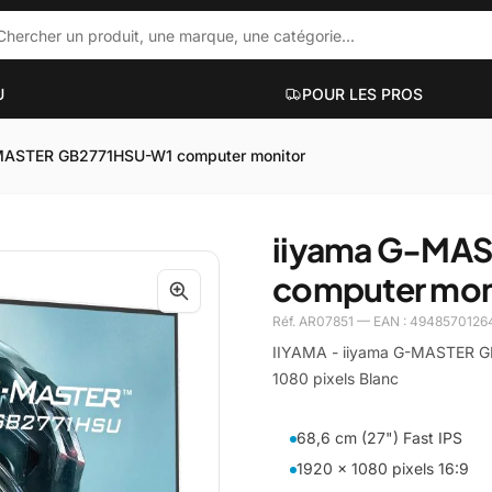
U
POUR LES PROS
MASTER GB2771HSU-W1 computer monitor
ACCESSOIRES PC PORTABLES
PC DE BUR
iiyama G-MA
ue
Hubs et docks
Mini PC
computer mon
Sacs et sacoches
PC bureauti
Supports et accessoires
PC gaming
Réf. AR07851 — EAN : 4948570126
Filtres de confidentialité
PC workstati
IIYAMA - iiyama G-MASTER GB
Voir plus
Voir plus
1080 pixels Blanc
UT-EN-UN
68,6 cm (27") Fast IPS
1920 x 1080 pixels 16:9