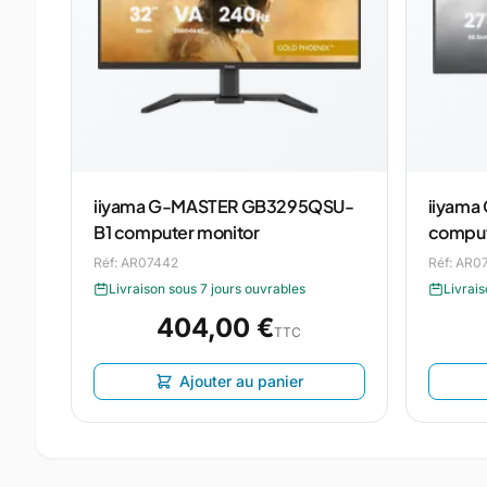
iiyama G-MASTER GB3295QSU-
iiyama
B1 computer monitor
comput
Réf: AR07442
Réf: AR0
Livraison sous 7 jours ouvrables
Livrais
404,00 €
TTC
Ajouter au panier