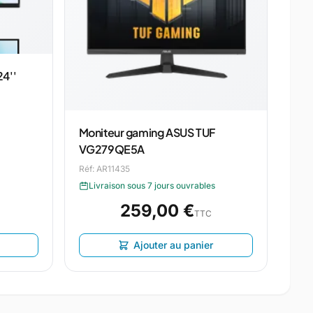
4''
Moniteur gaming ASUS TUF
VG279QE5A
Réf: AR11435
Livraison sous 7 jours ouvrables
259,00 €
TTC
Ajouter au panier