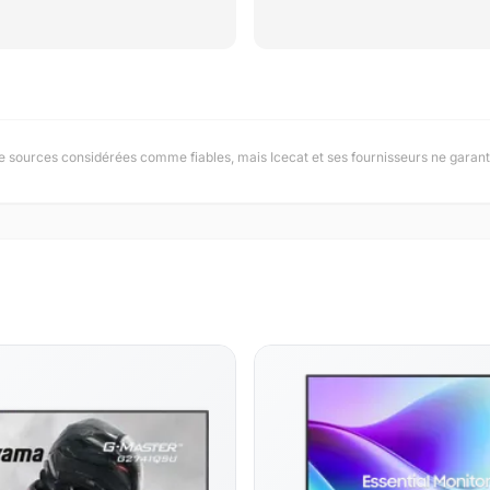
e sources considérées comme fiables, mais Icecat et ses fournisseurs ne garanti