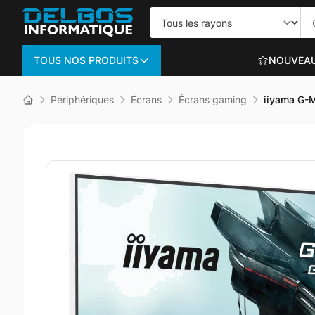
TOUS NOS PRODUITS
NOUVEA
Informatique
Périphériques
Écrans
Écrans gaming
iiyama G-
PC PORTABLES
Portables bureautiq
Portables gaming
Voir plus
ORDINATEURS TO