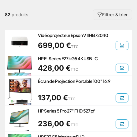
82
produits
Filtrer & trier
Vidéoprojecteur Epson V11HB72040
699,00 €
TTC
HP E-Series E27k G5 4K USB-C
428,00 €
TTC
Écran de Projection Portable 100" 16:9
137,00 €
TTC
HP Series 5 Pro 27" FHD 527pf
236,00 €
TTC
HP E27 G5 Moniteur FHD