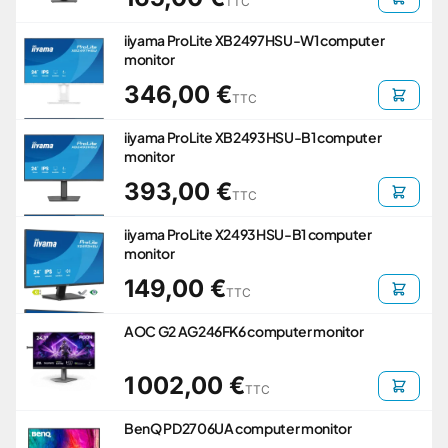
TTC
iiyama ProLite XB2497HSU-W1 computer
monitor
346,00 €
TTC
iiyama ProLite XB2493HSU-B1 computer
monitor
393,00 €
TTC
iiyama ProLite X2493HSU-B1 computer
monitor
149,00 €
TTC
AOC G2 AG246FK6 computer monitor
1 002,00 €
TTC
BenQ PD2706UA computer monitor