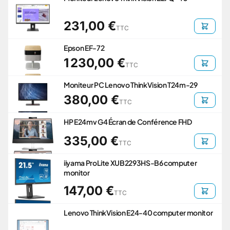
231,00 €
TTC
Epson EF-72
1 230,00 €
TTC
Moniteur PC Lenovo ThinkVision T24m-29
380,00 €
TTC
HP E24mv G4 Écran de Conférence FHD
335,00 €
TTC
iiyama ProLite XUB2293HS-B6 computer
monitor
147,00 €
TTC
Lenovo ThinkVision E24-40 computer monitor