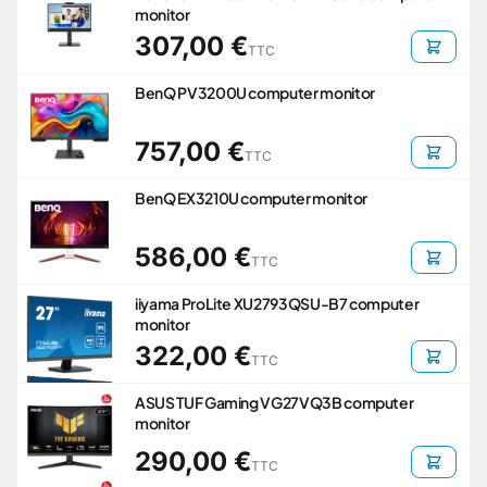
monitor
307,00 €
TTC
BenQ PV3200U computer monitor
757,00 €
TTC
BenQ EX3210U computer monitor
586,00 €
TTC
iiyama ProLite XU2793QSU-B7 computer
monitor
322,00 €
TTC
ASUS TUF Gaming VG27VQ3B computer
monitor
290,00 €
TTC