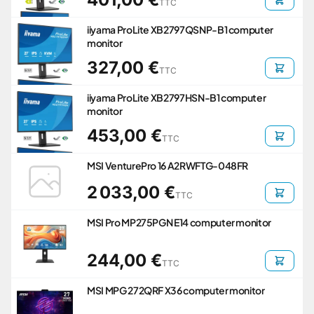
TTC
iiyama ProLite XB2797QSNP-B1 computer
monitor
327,00 €
TTC
iiyama ProLite XB2797HSN-B1 computer
monitor
453,00 €
TTC
MSI VenturePro 16 A2RWFTG-048FR
2 033,00 €
TTC
MSI Pro MP275PGN E14 computer monitor
244,00 €
TTC
MSI MPG 272QRF X36 computer monitor