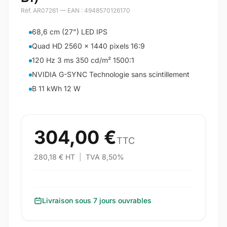
Réf. AR07261 — EAN : 4948570126170
68,6 cm (27") LED IPS
Quad HD 2560 x 1440 pixels 16:9
120 Hz 3 ms 350 cd/m² 1500:1
NVIDIA G-SYNC Technologie sans scintillement
B 11 kWh 12 W
304,00 €
TTC
280,18 € HT
|
TVA 8,50%
Livraison sous 7 jours ouvrables