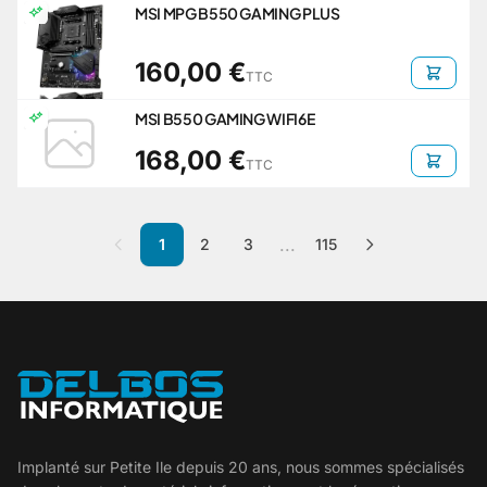
MSI MPG B550 GAMING PLUS
160,00 €
TTC
MSI B550 GAMING WIFI6E
168,00 €
TTC
...
1
2
3
115
Implanté sur Petite Ile depuis 20 ans, nous sommes spécialisés