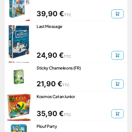
39,90 €
TTC
Last Message
24,90 €
TTC
Sticky Chameleons (FR)
21,90 €
TTC
Kosmos Catan Junior
35,90 €
TTC
Plouf Party