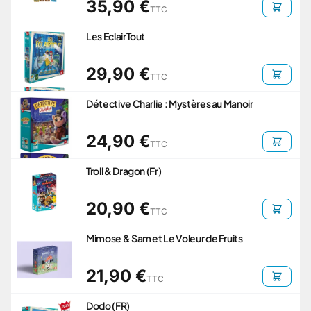
35,90 €
TTC
Les EclairTout
29,90 €
TTC
Détective Charlie : Mystères au Manoir
24,90 €
TTC
Troll & Dragon (Fr)
20,90 €
TTC
Mimose & Sam et Le Voleur de Fruits
21,90 €
TTC
Dodo (FR)