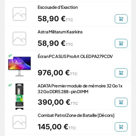
Escouade d'Exaction
58,90 €
TTC
Astra Militarum Kasrkins
58,90 €
TTC
Écran PC ASUS ProArt OLED PA279CDV
976,00 €
TTC
ADATA Premier module de mémoire 32 Go 1 x
32 Go DDR5 288-pin DIMM
390,00 €
TTC
Combat Patrol Zone de Bataille [Décors]
145,00 €
TTC