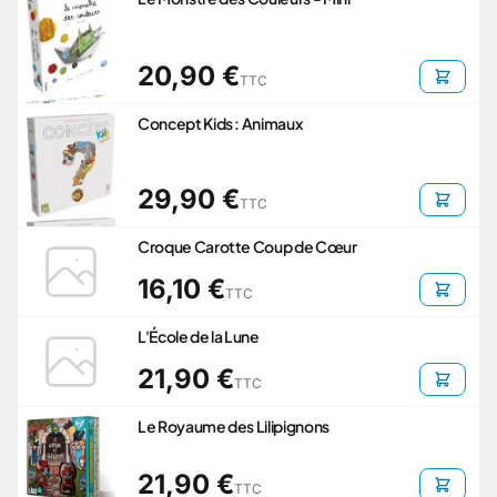
20,90 €
TTC
Concept Kids : Animaux
29,90 €
TTC
Croque Carotte Coup de Cœur
16,10 €
TTC
L'École de la Lune
21,90 €
TTC
Le Royaume des Lilipignons
21,90 €
TTC