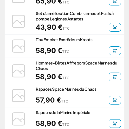
65,90 €
TTC
Set d'amélioration Combi-armes et Fusils à
pompe Legiones Astartes
43,90 €
TTC
T'au Empire : Exorôdeurs Kroots
58,90 €
TTC
Hommes-Bêtes Affregors Space Marines du
Chaos
58,90 €
TTC
Rapaces Space Marines du Chaos
57,90 €
TTC
Sapeurs de la Marine Impériale
58,90 €
TTC