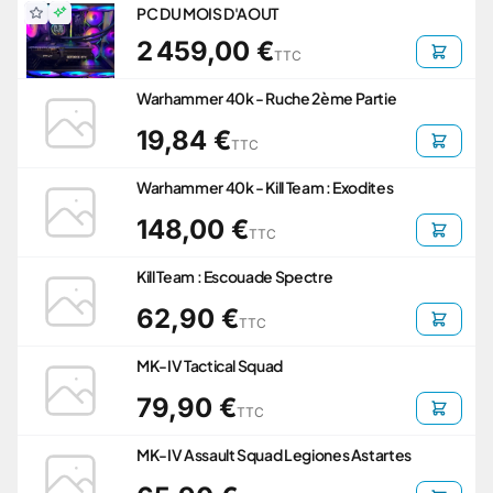
PC DU MOIS D'AOUT
2 459,00 €
TTC
Warhammer 40k - Ruche 2ème Partie
19,84 €
TTC
Warhammer 40k - Kill Team : Exodites
148,00 €
TTC
Kill Team : Escouade Spectre
62,90 €
TTC
MK-IV Tactical Squad
79,90 €
TTC
MK-IV Assault Squad Legiones Astartes