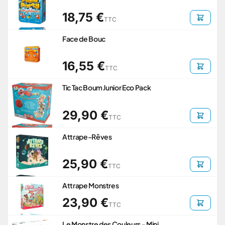
18,75 €
TTC
Face de Bouc
16,55 €
TTC
Tic Tac Boum Junior Eco Pack
29,90 €
TTC
Attrape-Rêves
25,90 €
TTC
Attrape Monstres
23,90 €
TTC
Le Monstre des Couleurs - Mini