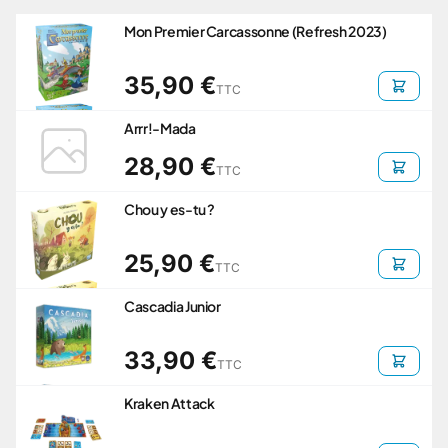
Mon Premier Carcassonne (Refresh 2023)
35,90 €
TTC
Arrr!-Mada
28,90 €
TTC
Chou y es-tu ?
25,90 €
TTC
Cascadia Junior
33,90 €
TTC
Kraken Attack