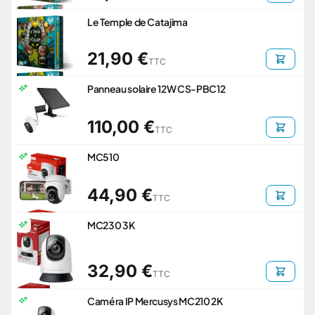
Le Temple de Catajima
21,90 €
TTC
Panneau solaire 12W CS-PBC12
110,00 €
TTC
MC510
44,90 €
TTC
MC230 3K
32,90 €
TTC
Caméra IP Mercusys MC210 2K